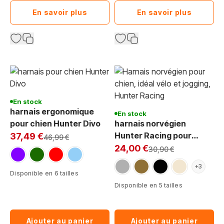
En savoir plus
En savoir plus
En stock
harnais ergonomique
En stock
pour chien Hunter Divo
harnais norvégien
Exclu Web:
Hunter Racing pour
37,49 €
Prix normal
46,99 €
Exclu Web:
chien vélo et jogging
24,00 €
Prix normal
30,90 €
violet
vert foncé
rouge
bleu clair
gris
marron
noir
beige
+3
Disponible en 6 tailles
Disponible en 5 tailles
Ajouter au panier
Ajouter au panier