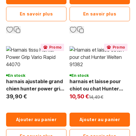
En savoir plus
En savoir plus
Promo
Promo
En stock
En stock
harnais ajustable grand
harnais et laisse pour
chien hunter power grip
chiot ou chat Hunter
vr 44070 50-78 cm
Exclu Web
91382 Welpen coton
39,90 €
10,50 €
Prix normal
14,49 €
marron
Ajouter au panier
Ajouter au panier