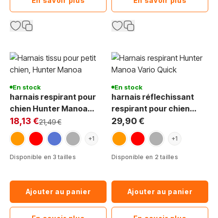
En savoir plus
En savoir plus
En stock
En stock
harnais respirant pour
harnais réflechissant
chien Hunter Manoa
respirant pour chien
Exclu Web:
Vario Rapid
Hunter Manoa Vario
18,13 €
29,90 €
Prix normal
21,49 €
Quick
orange
rouge
bleu
gris
orange
rouge
gris
+1
+1
Disponible en 3 tailles
Disponible en 2 tailles
Ajouter au panier
Ajouter au panier