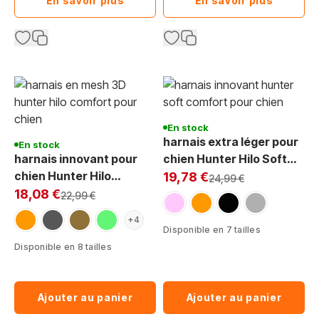
En savoir plus
En savoir plus
En stock
harnais extra léger pour
En stock
harnais innovant pour
chien Hunter Hilo Soft
Exclu Web:
chien Hunter Hilo
Comfort
19,78 €
Prix normal
24,99 €
Exclu Web:
Comfort
18,08 €
Prix normal
22,99 €
rose
orange
noir
gris
orange
gris anthracite
marron
vert citron
+4
Disponible en 7 tailles
Disponible en 8 tailles
Ajouter au panier
Ajouter au panier