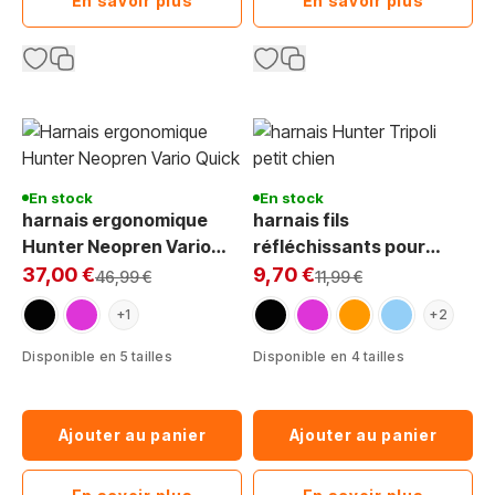
En savoir plus
En savoir plus
En stock
En stock
harnais ergonomique
harnais fils
Hunter Neopren Vario
réfléchissants pour
Exclu Web:
Exclu Web:
Quick pour chien
chien Hunter Tripoli
37,00 €
9,70 €
Prix normal
Prix normal
46,99 €
11,99 €
noir
framboise
noir
framboise
orange
bleu clair
+1
+2
Disponible en 5 tailles
Disponible en 4 tailles
Ajouter au panier
Ajouter au panier