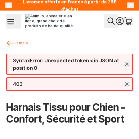
Livraison offerte en France à partir de 79€
Allez au contenu
d'achat
Harnais
SyntaxError: Unexpected token < in JSON at
position 0
403
Harnais Tissu pour Chien –
Confort, Sécurité et Sport