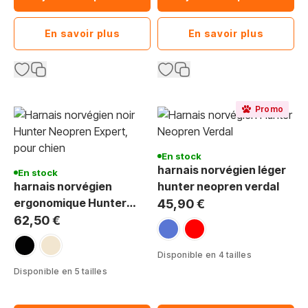
En savoir plus
En savoir plus
Promo
En stock
harnais norvégien léger
En stock
harnais norvégien
hunter neopren verdal
ergonomique Hunter
45,90 €
Neopren Expert pour
62,50 €
bleu
rouge
chien
noir
beige
Disponible en 4 tailles
Disponible en 5 tailles