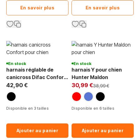
En savoir plus
En savoir plus
En stock
En stock
harnais réglable de
harnais Y pour chien
canicross Difac Confort
Hunter Maldon
Exclu Web:
pour chien
42,90 €
30,99 €
Prix normal
38,99 €
noir
rouge
bleu
noir
Disponible en 3 tailles
Disponible en 6 tailles
Ajouter au panier
Ajouter au panier