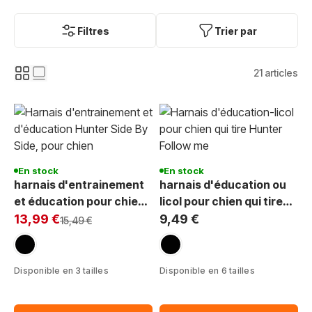
Filtres
Trier par
21
articles
En stock
En stock
harnais d'entrainement
harnais d'éducation ou
et éducation pour chien
licol pour chien qui tire
Exclu Web:
qui tire Hunter Side by
en laisse Hunter Follow
13,99 €
9,49 €
Prix normal
15,49 €
Side nylon noir
Me
noir
noir
Disponible en 3 tailles
Disponible en 6 tailles