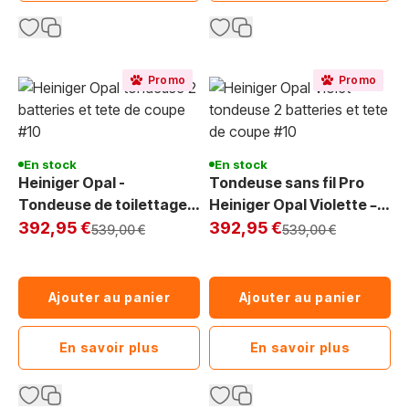
Promo
Promo
En stock
En stock
Heiniger Opal -
Tondeuse sans fil Pro
Tondeuse de toilettage
Heiniger Opal Violette –
Exclu Web
sans fil pour chien, haute
Exclu Web
4h d'Autonomie, 59 dB
392,95 €
392,95 €
Prix normal
Prix normal
539,00 €
539,00 €
performance et
fabriquée en Suisse
Ajouter au panier
Ajouter au panier
En savoir plus
En savoir plus