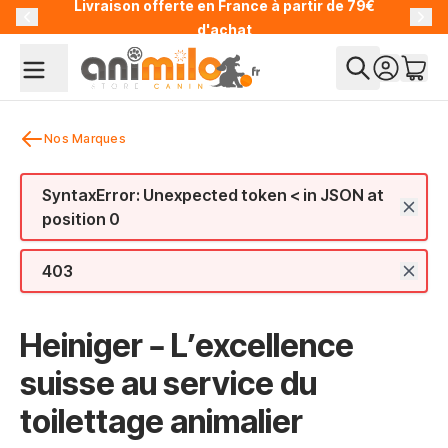
Livraison offerte en France à partir de 79€
Allez au contenu
d'achat
Nos Marques
SyntaxError: Unexpected token < in JSON at
position 0
403
Heiniger – L’excellence
suisse au service du
toilettage animalier