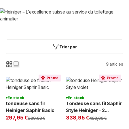
Trier par
9
articles
Promo
Promo
En stock
En stock
tondeuse sans fil
Tondeuse sans fil Saphir
Heiniger Saphir Basic
Style Heiniger – 2
Exclu Web
Exclu Web
Batteries, Silencieuse,
297,95 €
338,95 €
Prix normal
Prix normal
389,00 €
498,00 €
Autonomie 2h