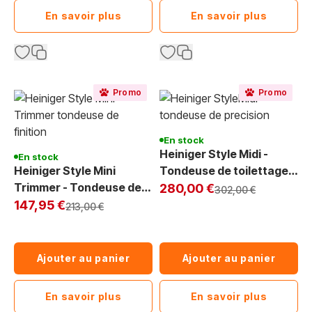
En savoir plus
En savoir plus
Promo
Promo
En stock
Heiniger Style Midi -
En stock
Heiniger Style Mini
Tondeuse de toilettage
Trimmer - Tondeuse de
Exclu Web
sans fil pour chien, avec
280,00 €
Prix normal
302,00 €
Exclu Web
finition sans fil pour
tête réglable et peignes
147,95 €
Prix normal
213,00 €
chien, silencieuse et
de finition.
légère.
Ajouter au panier
Ajouter au panier
En savoir plus
En savoir plus