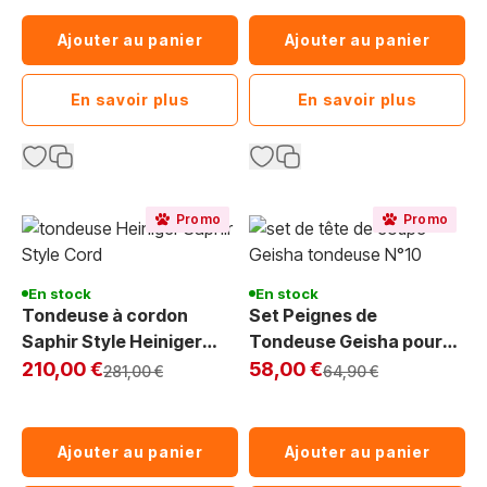
Ajouter au panier
Ajouter au panier
En savoir plus
En savoir plus
Promo
Promo
En stock
En stock
Tondeuse à cordon
Set Peignes de
Saphir Style Heiniger
Tondeuse Geisha pour
Exclu Web
Cord
Exclu Web
Tête de Coupe N°10 – 9
210,00 €
58,00 €
Prix normal
Prix normal
281,00 €
64,90 €
Pièces (3-32mm)
Ajouter au panier
Ajouter au panier