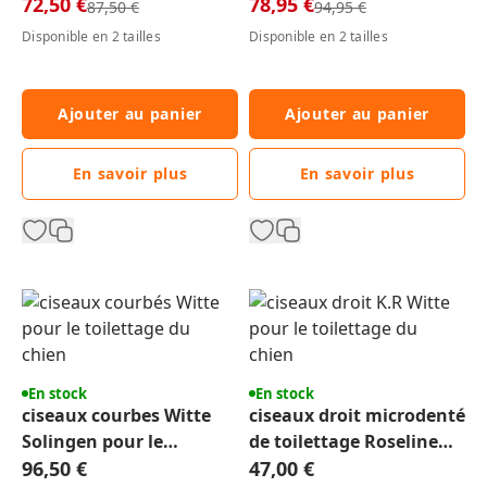
Solingen
72,50 €
pour le toilettage du
78,95 €
Prix normal
Prix normal
87,50 €
94,95 €
chien
Disponible en 2 tailles
Disponible en 2 tailles
Ajouter au panier
Ajouter au panier
En savoir plus
En savoir plus
En stock
En stock
ciseaux courbes Witte
ciseaux droit microdenté
Solingen pour le
de toilettage Roseline
toilettage du chien, chat
96,50 €
Witte Solingen pour
47,00 €