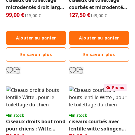
ciseaux de toilettage
ciseaux de toilettage
microdentés droit large
courbés et microdentés
Exclu Web
Roseline 8.25" 20 cm RL
99,00 €
Exclu Web
Roseline 8.25" 20 cm RL
127,50 €
Prix normal
Prix normal
115,00 €
149,00 €
88080 chien et chat
88082 chien chat
Ajouter au panier
Ajouter au panier
En savoir plus
En savoir plus
Promo
En stock
En stock
Ciseaux droits bout rond
ciseaux courbés avec
pour chiens : Witte
lentille witte solingen
Exclu Web:
Exclu Web: