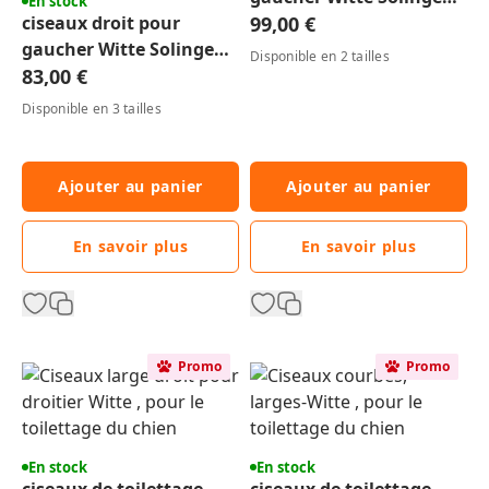
En stock
ciseaux droit pour
toilettage du chien
99,00 €
gaucher Witte Solingen
Disponible en 2 tailles
Roseline pour le
83,00 €
toilettage du chien
Disponible en 3 tailles
Ajouter au panier
Ajouter au panier
En savoir plus
En savoir plus
Promo
Promo
En stock
En stock