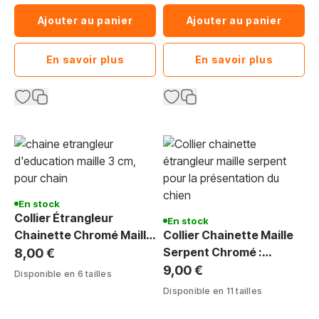
Ajouter au panier
Ajouter au panier
En savoir plus
En savoir plus
En stock
Collier Étrangleur
En stock
Chainette Chromé Maille
Collier Chainette Maille
Ovale 3 cm : Expo Canine
Serpent Chromé :
8,00 €
Présentation Canine &
9,00 €
Disponible en 6 tailles
Show
Disponible en 11 tailles