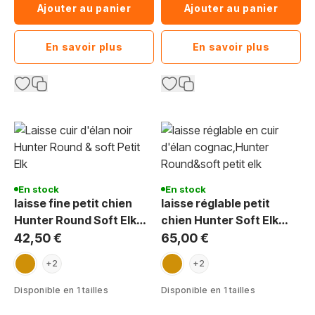
Ajouter au panier
Ajouter au panier
En savoir plus
En savoir plus
En stock
En stock
laisse fine petit chien
laisse réglable petit
Hunter Round Soft Elk
chien Hunter Soft Elk
Petit 6 mm 110 cm
cuir rond 6 mm 200 cm
42,50 €
65,00 €
cognac
cognac
+2
+2
Disponible en 1 tailles
Disponible en 1 tailles