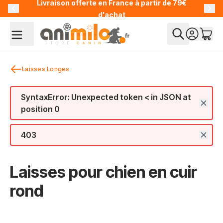
Livraison offerte en France à partir de 79€
Allez au contenu
d'achat
Laisses Longes
SyntaxError: Unexpected token < in JSON at
position 0
403
Laisses pour chien en cuir
rond