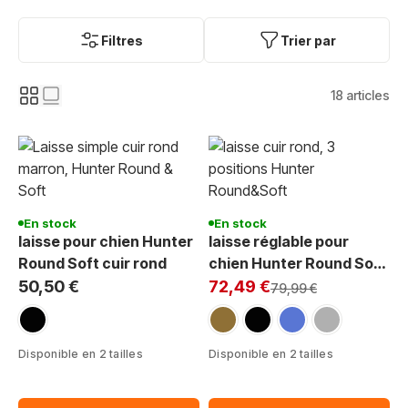
Filtres
Trier par
18
articles
En stock
En stock
laisse pour chien Hunter
laisse réglable pour
Round Soft cuir rond
chien Hunter Round Soft
Exclu Web:
cuir rond
50,50 €
72,49 €
Prix normal
79,99 €
noir
marron
noir
bleu
gris
Disponible en 2 tailles
Disponible en 2 tailles