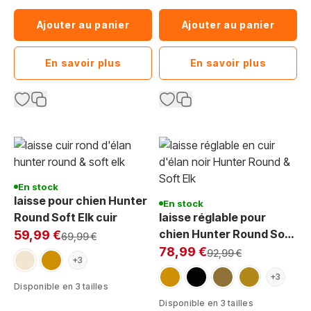
Ajouter au panier
Ajouter au panier
En savoir plus
En savoir plus
En stock
laisse pour chien Hunter
En stock
Round Soft Elk cuir
laisse réglable pour
Exclu Web:
chien Hunter Round Soft
59,99 €
Prix normal
69,99 €
Exclu Web:
Elk cuir
78,99 €
Prix normal
92,99 €
beige
cognac
+3
cognac
noir
marron
moca
+3
Disponible en 3 tailles
Disponible en 3 tailles