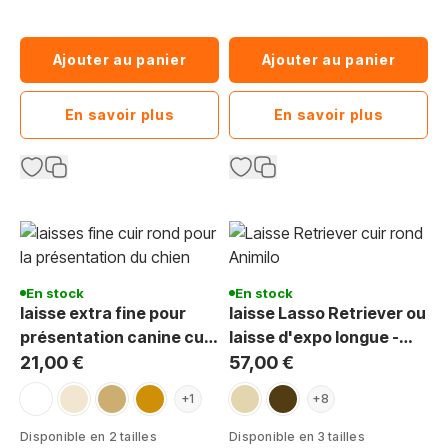
Ajouter au panier
Ajouter au panier
En savoir plus
En savoir plus
En stock
En stock
laisse extra fine pour
laisse Lasso Retriever ou
présentation canine cuir
laisse d'expo longue -
rond 5 mm
cuir de luxe
21,00 €
57,00 €
blanc
beige
sable
cognac
crème
marron foncé
+1
+8
Disponible en 2 tailles
Disponible en 3 tailles