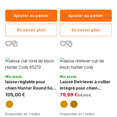
Ajouter au panier
Ajouter au panier
En savoir plus
En savoir plus
En stock
En stock
laisse règlable pour
Laisse Retriever à collier
chien Hunter Round Soft
intégré pour chien
Exclu Web:
Cody cuir rond
Hunter Round Soft Cody
105,00 €
79,99 €
Prix normal
84,99 €
cuir
cognac
cognac
marron-cognac
Disponible en 1 tailles
Disponible en 1 tailles