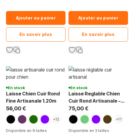
Ajouter au panier
Ajouter au panier
En savoir plus
En savoir plus
En stock
En stock
Laisse Chien Cuir Rond
Laisse Reglable Chien
Fine Artisanale 1.20m
Cuir Rond Artisanale –
Confort & Balade
56,00 €
75,00 €
noir
taupe
vert foncé
violet
noir
vert menthe
violet
marron foncé
+12
+11
Disponible en 6 tailles
Disponible en 3 tailles