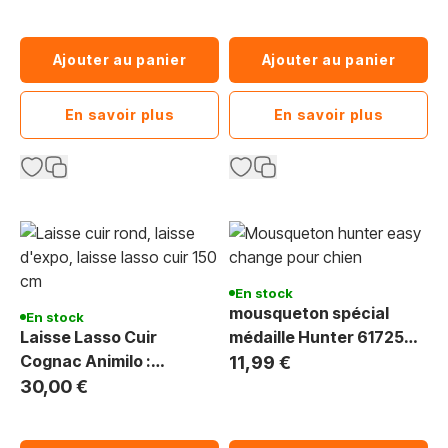
Ajouter au panier
Ajouter au panier
En savoir plus
En savoir plus
En stock
mousqueton spécial
En stock
Laisse Lasso Cuir
médaille Hunter 61725
Cognac Animilo :
Easy Change
11,99 €
Élégance et Robustesse
30,00 €