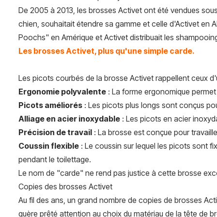
De 2005 à 2013, les brosses Activet ont été vendues sou
chien, souhaitait étendre sa gamme et celle d'Activet en 
Poochs" en Amérique et Activet distribuait les shampooin
Les brosses Activet, plus qu'une simple carde.
Les picots courbés de la brosse Activet rappellent ceux d'u
Ergonomie polyvalente
: La forme ergonomique permet d
Picots améliorés
: Les picots plus longs sont conçus po
Alliage en acier inoxydable
: Les picots en acier inoxyd
Précision de travail
: La brosse est conçue pour travaille
Coussin flexible
: Le coussin sur lequel les picots sont fi
pendant le toilettage.
Le nom de "carde" ne rend pas justice à cette brosse ex
Copies des brosses Activet
Au fil des ans, un grand nombre de copies de brosses Activ
guère prêté attention au choix du matériau de la tête de br