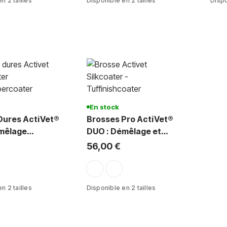
n 2 tailles
Disponible en 2 tailles
Dispo
En stock
Dures ActiVet®
Brosses Pro ActiVet®
mêlage
DUO : Démêlage et
& Sous-Poil
Finition - Poils et Sous
56,00 €
Poils
ent
e-mauve
mauve-argent
vert-doré
n 2 tailles
Disponible en 2 tailles