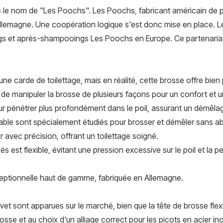
s le nom de "Les Poochs". Les Poochs, fabricant américain de
Allemagne. Une coopération logique s'est donc mise en place. L
gs et après-shampooings Les Poochs en Europe. Ce partenariat a
ne carde de toilettage, mais en réalité, cette brosse offre bien
e manipuler la brosse de plusieurs façons pour un confort et u
ur pénétrer plus profondément dans le poil, assurant un démêlag
able sont spécialement étudiés pour brosser et démêler sans abî
r avec précision, offrant un toilettage soigné.
xés est flexible, évitant une pression excessive sur le poil et la
ceptionnelle haut de gamme, fabriquée en Allemagne.
et sont apparues sur le marché, bien que la tête de brosse flexi
osse et au choix d'un alliage correct pour les picots en acier in