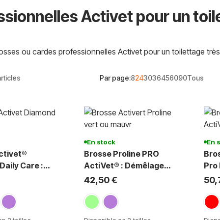
sionnelles Activet pour un toil
rticles
Par page:
8
24
30
36
45
60
90
Tous
En stock
En 
ctivet®
Brosse Proline PRO
Bros
aily Care :
ActiVet® : Démêlage
Pro 
 et Entretien
Facile Chiens, Chats et
Dém
42,50 €
50,
o)
Chevaux
lair
mauve
vert clair
mauve
roug