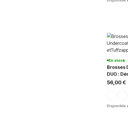
Disponible e
En stock
Brosses 
DUO : Dé
Extrême 
56,00 €
rouge-arg
roug
Disponible e