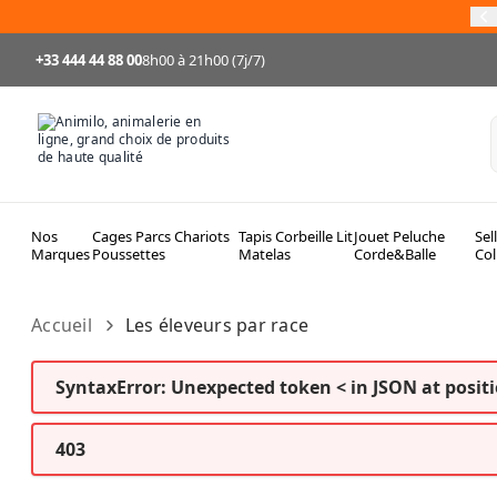
Allez au contenu
95
+33 444 44 88 00
8h00 à 21h00 (7j/7)
Nos
Cages Parcs Chariots
Tapis Corbeille Lit
Jouet Peluche
Sel
Marques
Poussettes
Matelas
Corde&Balle
Col
Accueil
Les éleveurs par race
SyntaxError: Unexpected token < in JSON at positi
403