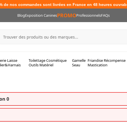
% de nos commandes sont livrées en France en 48 heures ouvrab
PROMO
Blog
Exposition Canines
Professionnels
FAQs
lerie Laisse
Toilettage Cosmétique
Gamelle
Friandise Récompense
lier&Harnais
Outils Matériel
Seau
Mastication
on 0