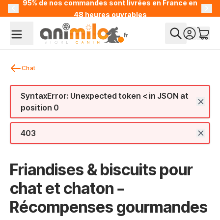
95% de nos commandes sont livrées en France en
Allez au contenu
48 heures ouvrables
Chat
SyntaxError: Unexpected token < in JSON at
position 0
403
Friandises & biscuits pour
chat et chaton –
Récompenses gourmandes