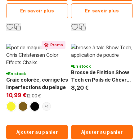
En savoir plus
En savoir plus
Promo
En stock
Brosse de Finition Show
En stock
Craie colorée, corrige les
Tech en Poils de Chèvre -
imperfections du pelage
Application de Poudres
8,20 €
Exclu Web:
et Craies sur Pelage - 15
10,99 €
Prix normal
12,00 €
cm
doré
marron 'nutella'
noir
+1
Ajouter au panier
Ajouter au panier