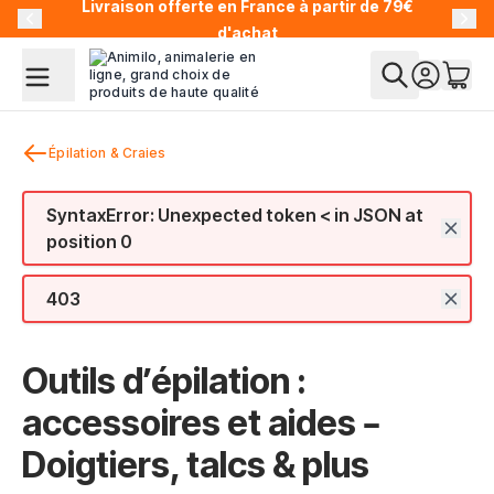
Livraison offerte en France à partir de 79€
Allez au contenu
d'achat
Épilation & Craies
SyntaxError: Unexpected token < in JSON at
position 0
403
Outils d’épilation :
accessoires et aides –
Doigtiers, talcs & plus