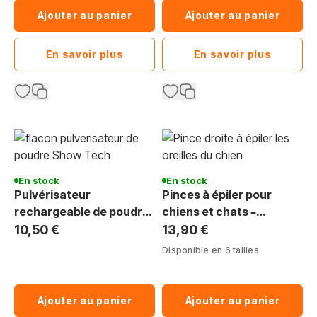
Ajouter au panier
Ajouter au panier
En savoir plus
En savoir plus
En stock
En stock
Pulvérisateur
Pinces à épiler pour
rechargeable de poudre
chiens et chats –
ShowTech 50 ml -
Toilettage professionnel
10,50 €
13,90 €
Toilettage du chien
Disponible en 6 tailles
Ajouter au panier
Ajouter au panier