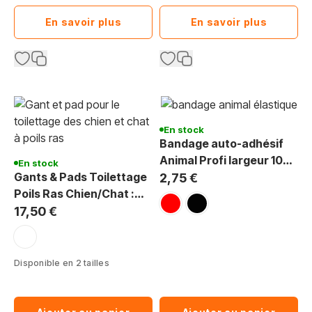
En savoir plus
En savoir plus
En stock
Bandage auto-adhésif
Animal Profi largeur 10
En stock
Gants & Pads Toilettage
cm
2,75 €
Poils Ras Chien/Chat :
rouge
noir
L'Essentiel
17,50 €
blanc
Disponible en 2 tailles