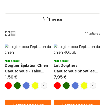
Trier par
14
articles
En stock
En stock
Doigtier Épilation Chien
Lot Doigtiers
Caoutchouc - Taille
Caoutchouc ShowTech
Précise
Épilation Chien : Lot 10, 5
1,50 €
7,95 €
Tailles, Toilettage Précis
rouge
vert foncé
bleu
jaune
rouge
vert foncé
bleu
jaune
+1
+1
Ajouter au panier
Ajouter au panier