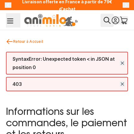
Livraison offerte en France à partir de 79€
Allez au contenu
d'achat
Retour à Accueil
SyntaxError: Unexpected token < in JSON at
position 0
403
Informations sur les
commandes, le paiement