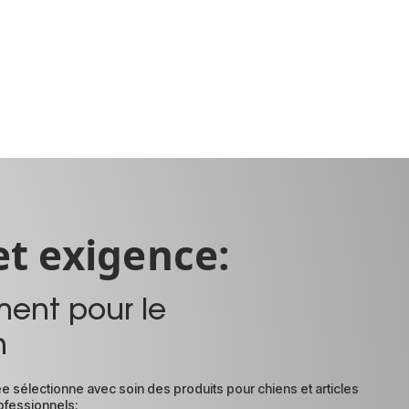
et exigence:
ent pour le
n
ée sélectionne avec soin des produits pour chiens et articles
ofessionnels: