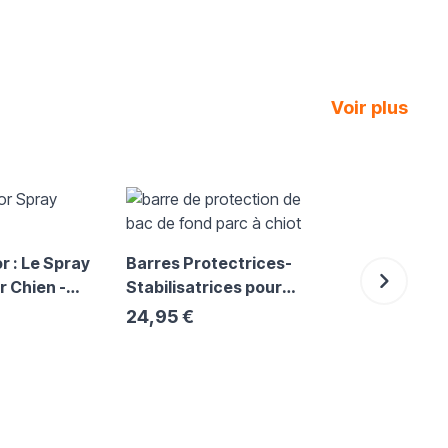
Voir plus
usel ou passer directement à la navigation dans le carrousel à l'
pulseur ble
moteur sile
r : Le Spray
Barres Protectrices-
le toilettag
r Chien -
Stabilisatrices pour
t
Parc Modulaire
24,95 €
COSTAUD PRO bac
plastique