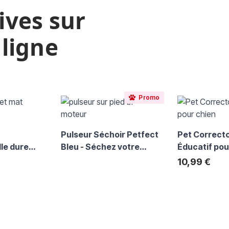
ives sur
 ligne
 à l'aide de la touche de tabulation. Vous pouvez sauter le carro
Promo
Pulseur Séchoir Petfect
Pet Correcto
le dure
Bleu - Séchez votre
Éducatif pou
Zapper
animal en douceur
Entraînemen
10,99 €
eigne en
ch