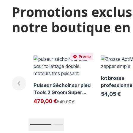
Promotions exclus
notre boutique en
Il est possible de naviguer entre les éléments du carrousel
Cliquer pour passer le carrousel
Cliquer pour accéder à la navigation en carrousel
Promo
lot brosse
Pulseur Séchoir sur pied
professionnel
Tools 2 Groom Super
Activet Mat 
54,05 €
Paw-R
simple plus p
Exclu Web
479,00 €
Prix normal
549,00 €
Bois Show Te