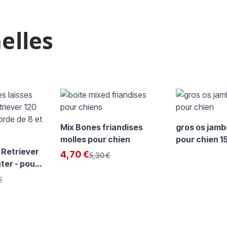
elles
 à l'aide de la touche de tabulation. Vous pouvez sauter le carro
Mix Bones friandises
gros os jamb
molles pour chien
pour chien 1
r Retriever
Exclu Web:
4,70 €
Prix normal
5,30 €
ter - pour
 Lasso
ormal
€