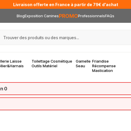
Livraison offerte en France à partir de 79€ d'achat
PROMO
Blog
Exposition Canines
Professionnels
FAQs
llerie Laisse
Toilettage Cosmétique
Gamelle
Friandise
llier&Harnais
Outils Matériel
Seau
Récompense
Mastication
on 0