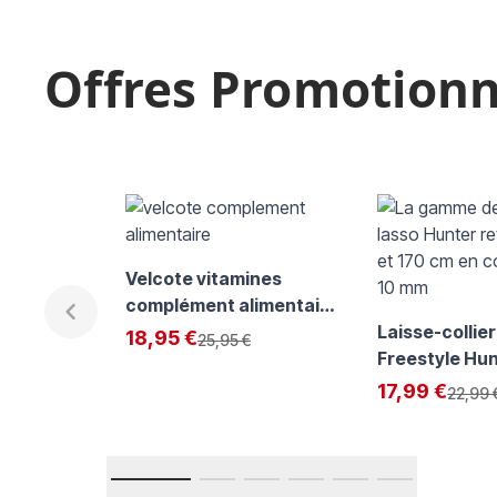
Offres Promotionn
Il est possible de naviguer entre les éléments du carrousel
Cliquer pour passer le carrousel
Cliquer pour accéder à la navigation en carrousel
Velcote vitamines
complément alimentaire
pour chien et chat
Laisse-collie
Exclu Web:
18,95 €
Prix normal
25,95 €
Freestyle Hun
chien, Laisse
Exclu Web:
17,99 €
Prix n
22,99 