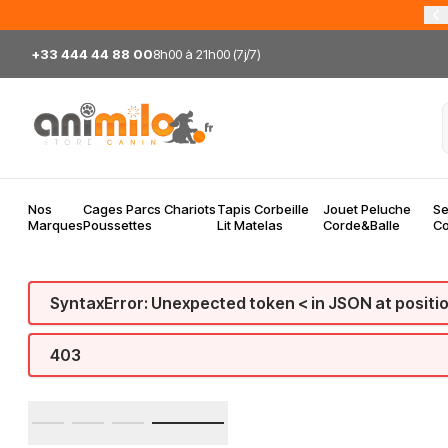
Allez au contenu
+33 444 44 88 00
8h00 à 21h00 (7j/7)
Nos
Cages Parcs Chariots
Tapis Corbeille
Jouet Peluche
Se
Marques
Poussettes
Lit Matelas
Corde&Balle
Co
SyntaxError: Unexpected token < in JSON at positi
403