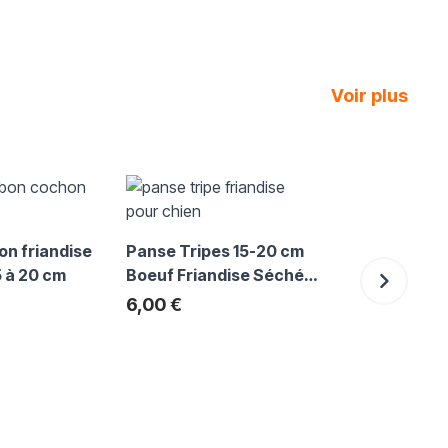
Voir plus
usel ou passer directement à la navigation dans le carrousel à l'
corbeille pa
chien Hunte
on friandise
Panse Tripes 15-20 cm
Exclu Web:
89,95 €
Pri
89,
5 à 20 cm
Boeuf Friandise Séchée
Naturelle Chien
6,00 €