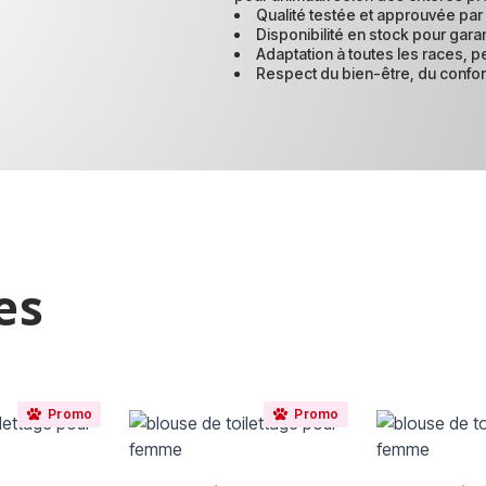
Qualité testée et approuvée par
Disponibilité en stock pour garan
Adaptation à toutes les races, pe
Respect du bien-être, du confort
es
 à l'aide de la touche de tabulation. Vous pouvez sauter le carro
Promo
Promo