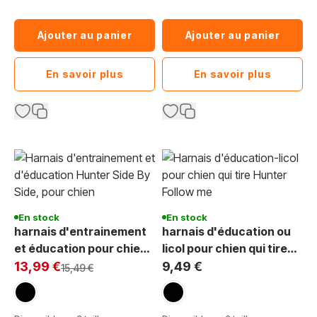
Ajouter au panier
Ajouter au panier
En savoir plus
En savoir plus
En stock
En stock
harnais d'entrainement
harnais d'éducation ou
et éducation pour chien
licol pour chien qui tire
Exclu Web:
qui tire Hunter Side by
en laisse Hunter Follow
13,99 €
9,49 €
Prix normal
15,49 €
Side nylon noir
Me
noir
noir