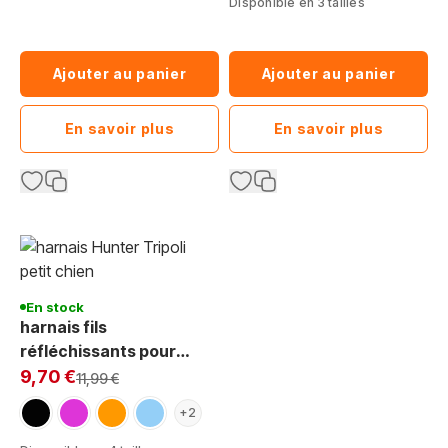
Disponible en 3 tailles
Ajouter au panier
Ajouter au panier
En savoir plus
En savoir plus
En stock
harnais fils
réfléchissants pour
Exclu Web:
chien Hunter Tripoli
9,70 €
Prix normal
11,99 €
noir
framboise
orange
bleu clair
+2