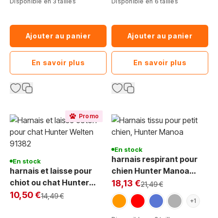
Disponible en 3 tailles
Disponible en 6 tailles
Ajouter au panier
Ajouter au panier
En savoir plus
En savoir plus
Promo
En stock
harnais respirant pour
En stock
harnais et laisse pour
chien Hunter Manoa
Exclu Web:
chiot ou chat Hunter
Vario Rapid
18,13 €
Prix normal
21,49 €
Exclu Web
91382 Welpen coton
10,50 €
Prix normal
14,49 €
orange
rouge
bleu
gris
+1