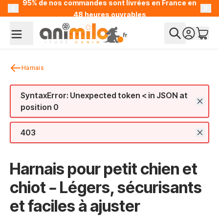
95% de nos commandes sont livrées en France en
Allez au contenu
48 heures ouvrables
Harnais
SyntaxError: Unexpected token < in JSON at
position 0
403
Harnais pour petit chien et
chiot – Légers, sécurisants
et faciles à ajuster