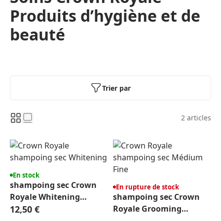
Produits d’hygiène et de
beauté
Trier par
2
articles
En stock
shampoing sec Crown
En rupture de stock
Royale Whitening
shampoing sec Crown
Powder 450 G tous poils
12,50 €
Royale Grooming
Powder Medium fine