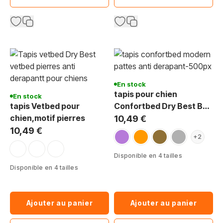
En stock
tapis pour chien
En stock
tapis Vetbed pour
Confortbed Dry Best Bed
chien,motif pierres
extra Modern pattes 26
10,49 €
mm
10,49 €
mauve
orange
marron
gris
+2
pierres noir gris anthracite
pierre noir, gris, blanc
pierre, marron, beige
Disponible en 4 tailles
Disponible en 4 tailles
Ajouter au panier
Ajouter au panier