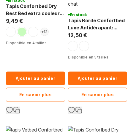
En stock
Tapis Confortbed Dry
Best Bed extra couleurs
En stock
foncées petites pattes
Tapis Bordé Confortbed
9,49 €
26 mm
Luxe Antidérapant:
bleu marine pattes blanches
vert clair pattes vertes
mauve pattes violettes
+12
Chien & Chat
12,50 €
Disponible en 4 tailles
gris pattes noires
beige pattes noires
Disponible en 5 tailles
Ajouter au panier
Ajouter au panier
En savoir plus
En savoir plus