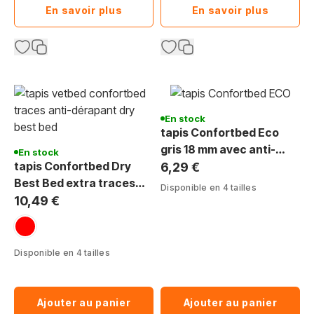
En savoir plus
En savoir plus
En stock
tapis Confortbed Eco
gris 18 mm avec anti-
En stock
tapis Confortbed Dry
dérapant latex pour
6,29 €
Best Bed extra traces
chien, chat et NAC
Disponible en 4 tailles
pattes 26 mm
10,49 €
rouge
Disponible en 4 tailles
Ajouter au panier
Ajouter au panier