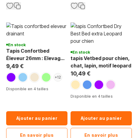
En stock
Tapis Confortbed
En stock
Éleveur 26mm : Elevage
tapis Vetbed pour chien,
& Chiots
chat, lapin, motif leopard
9,49 €
10,49 €
violet
bleu clair
beige
vert clair
+12
taches leopard beige
taches leopard bleu
tâches léopard violet
tâches léopard
Disponible en 4 tailles
Disponible en 4 tailles
Ajouter au panier
Ajouter au panier
En savoir plus
En savoir plus