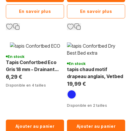
En savoir plus
En savoir plus
En stock
Tapis Confortbed Eco
En stock
Gris 18 mm – Drainant
tapis chaud motif
Élevage (Meilleur Prix)
drapeau anglais, Vetbed
6,29 €
19,99 €
Disponible en 4 tailles
anglais-Union Jack
Disponible en 2 tailles
Ajouter au panier
Ajouter au panier