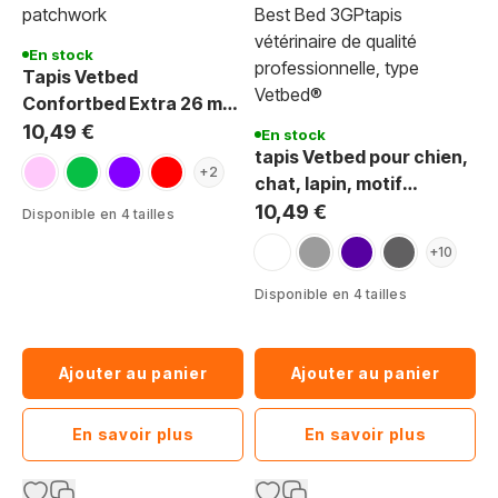
En stock
Tapis Vetbed
Confortbed Extra 26 mm
Patchwork
10,49 €
En stock
tapis Vetbed pour chien,
rose
vert
violet
rouge
+2
chat, lapin, motif
grosses pattes
10,49 €
Disponible en 4 tailles
gris pattes noir et anthracit
violet pattes bleu et r
anthracite patte
+10
Disponible en 4 tailles
Ajouter au panier
Ajouter au panier
En savoir plus
En savoir plus