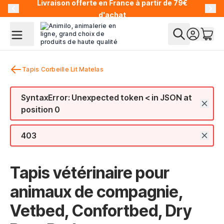
ison offerte en France à partir de 79€
Allez au contenu
d'achat
Tapis Corbeille Lit Matelas
SyntaxError: Unexpected token < in JSON at
position 0
403
Tapis vétérinaire pour
animaux de compagnie,
Vetbed, Confortbed, Dry