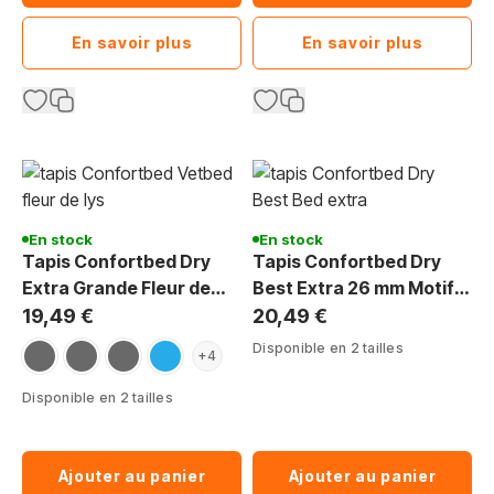
En savoir plus
En savoir plus
En stock
En stock
Tapis Confortbed Dry
Tapis Confortbed Dry
Extra Grande Fleur de
Best Extra 26 mm Motif
Lys 26 mm
Drapeau Américain
19,49 €
20,49 €
anthracite-bleu-blanc
anthracite-rose-blanc
anthracite-vison-jaune
bleu clair-bleu fonce-blanc
Disponible en 2 tailles
+4
Disponible en 2 tailles
Ajouter au panier
Ajouter au panier