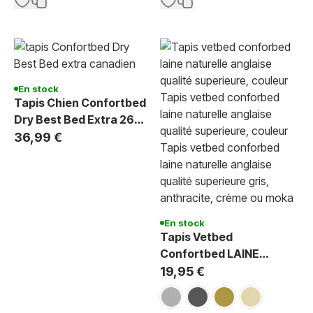
En stock
Tapis Chien Confortbed
Dry Best Bed Extra 26
mm Motif Drapeau
36,99 €
Canadien 100x150 cm
En stock
Tapis Vetbed
Confortbed LAINE
naturelle
19,95 €
gris
gris anthracite
vison
crème