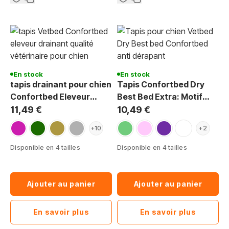
En stock
En stock
tapis drainant pour chien
Tapis Confortbed Dry
Confortbed Eleveur
Best Bed Extra: Motif
couleur uni épaisseur 32
Grosses Pattes 26mm
11,49 €
10,49 €
mm
fuchsia
vert foncé
vison
gris
vert menthe
rose
violet grosses pattes
bleu jean's gro
+10
+2
Disponible en 4 tailles
Disponible en 4 tailles
Ajouter au panier
Ajouter au panier
En savoir plus
En savoir plus