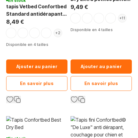
En stock
tapis Vetbed Confortbed
couleurs claires 26 mm
9,49 €
Standard antidérapant
orange pattes jaunes
jaune pattes noires
jaune pattes orange
mauve pattes b
+11
épaisseur 20 mm
8,49 €
Disponible en 4 tailles
beige pattes marron
bleu pattes noires
gris pattes noires
anthracite pattes grises
+2
Disponible en 4 tailles
Ajouter au panier
Ajouter au panier
En savoir plus
En savoir plus