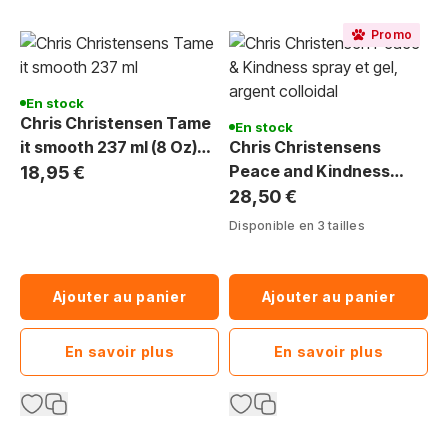
Promo
En stock
Chris Christensen Tame
En stock
it smooth 237 ml (8 Oz)
Chris Christensens
crème de modellage
Peace and Kindness
18,95 €
légère pour le poils de
Spray et Gel argent
28,50 €
chien
colloïdal
Disponible en 3 tailles
Ajouter au panier
Ajouter au panier
En savoir plus
En savoir plus