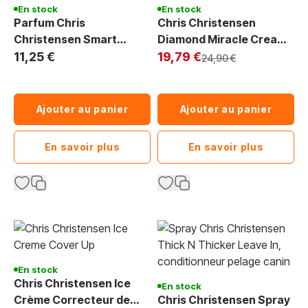
En stock
En stock
Parfum Chris
Chris Christensen
Christensen Smart
Diamond Miracle Cream,
Scents Jungle Apple 118
Exclu Web
crème sublimante 118 ml
11,25 €
19,79 €
Prix normal
24,90 €
ml
Ajouter au panier
Ajouter au panier
En savoir plus
En savoir plus
En stock
Chris Christensen Ice
En stock
Crème Correcteur de
Chris Christensen Spray