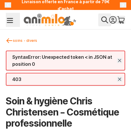
Livraison offerte en France à partir de 79€
Allez au contenu
d'achat
soins - divers
SyntaxError: Unexpected token < in JSON at
position 0
403
Soin & hygiène Chris
Christensen – Cosmétique
professionnelle