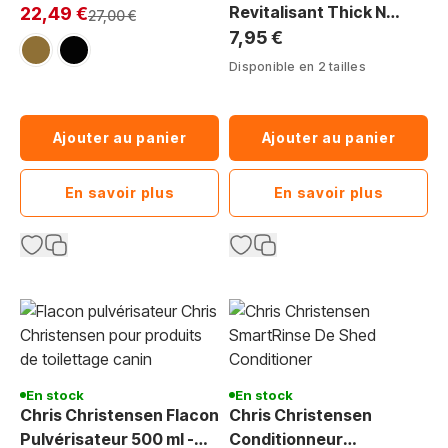
Exclu Web:
Pigmentation
Revitalisant Thick N
22,49 €
Prix normal
27,00 €
Thicker Leave-In, sans
7,95 €
marron
noir
rinçage
Disponible en 2 tailles
Ajouter au panier
Ajouter au panier
En savoir plus
En savoir plus
En stock
En stock
Chris Christensen Flacon
Chris Christensen
Pulvérisateur 500 ml -
Conditionneur