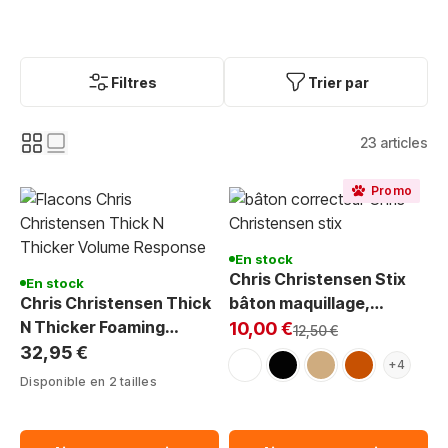
Filtres
Trier par
23
articles
Promo
En stock
Chris Christensen Stix
En stock
Chris Christensen Thick
bâton maquillage,
Exclu Web:
N Thicker Foaming
correcteur tâche
10,00 €
Prix normal
12,50 €
Protein Après
32,95 €
blanc
noir
tan
marron-rouge
+4
Shampoing Volume
Disponible en 2 tailles