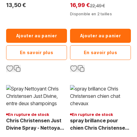
Exclu Web:
Professionnel
SmartRinse deShed -
13,50 €
16,99 €
Prix normal
22,49 €
Toilettage professionnel
Disponible en 2 tailles
Ajouter au panier
Ajouter au panier
En savoir plus
En savoir plus
En rupture de stock
En rupture de stock
Chris Christensen Just
spray brillance pour
Divine Spray - Nettoyant
chien Chris Christensen
Démêlant Volume Sans
Shine For Sure aérosol