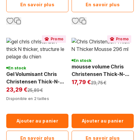
En savoir plus
En savoir plus
Promo
Promo
En stock
mousse volume Chris
En stock
Gel Volumisant Chris
Christensen Thick-N-
Christensen Thick-N-
Exclu Web
Thicker aerosol 296 ml
17,79 €
Prix normal
23,75 €
Exclu Web:
Thicker GEL - Pour un
23,29 €
Prix normal
25,89 €
Pelage Structuré
Disponible en 2 tailles
Ajouter au panier
Ajouter au panier
En savoir plus
En savoir plus