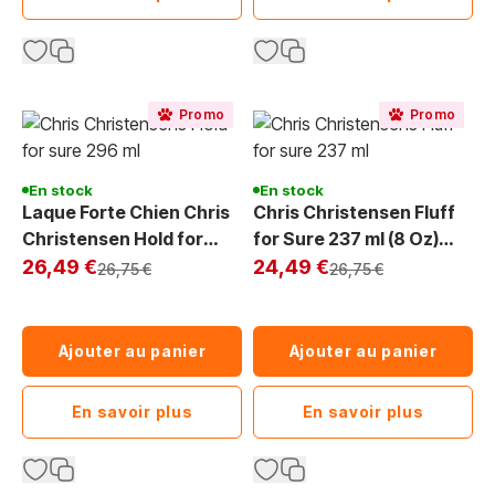
Promo
Promo
En stock
En stock
Laque Forte Chien Chris
Chris Christensen Fluff
Christensen Hold for
for Sure 237 ml (8 Oz)
Exclu Web
Sure : Fixation Longue
Exclu Web
Fixateur Léger
26,49 €
24,49 €
Prix normal
Prix normal
26,75 €
26,75 €
Durée
Ajouter au panier
Ajouter au panier
En savoir plus
En savoir plus