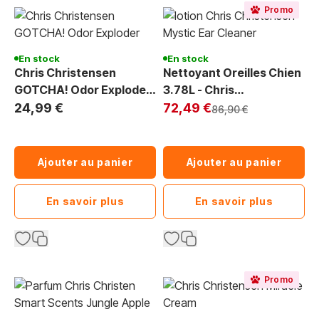
Promo
En stock
En stock
Chris Christensen
Nettoyant Oreilles Chien
GOTCHA! Odor Exploder
3.78L - Chris
946 ml : Élimine Toutes
Exclu Web
Christensen Mystic Ear
24,99 €
72,49 €
Prix normal
86,90 €
les Mauvaises Odeurs de
Cleaner
Votre Animal
Ajouter au panier
Ajouter au panier
En savoir plus
En savoir plus
Promo