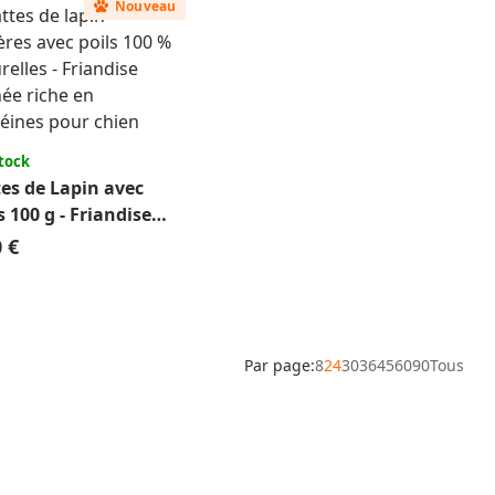
Nouveau
tock
es de Lapin avec
s 100 g - Friandise
urelle Chien
0 €
Par page:
8
24
30
36
45
60
90
Tous