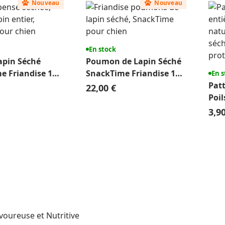
Nouveau
Nouveau
En stock
apin Séché
Poumon de Lapin Séché
e Friandise 1
SnackTime Friandise 1
En s
kg
Patt
22,00 €
Poil
Nat
3,9
voureuse et Nutritive