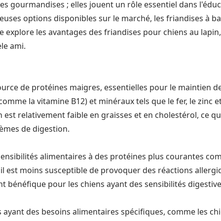
s gourmandises ; elles jouent un rôle essentiel dans l'éduca
ses options disponibles sur le marché, les friandises à ba
icle explore les avantages des friandises pour chiens au lapi
le ami.
ource de protéines maigres, essentielles pour le maintien de 
comme la vitamine B12) et minéraux tels que le fer, le zinc 
 est relativement faible en graisses et en cholestérol, ce qu
lèmes de digestion.
sibilités alimentaires à des protéines plus courantes comme
est moins susceptible de provoquer des réactions allergiqu
nt bénéfique pour les chiens ayant des sensibilités digesti
ns ayant des besoins alimentaires spécifiques, comme les ch