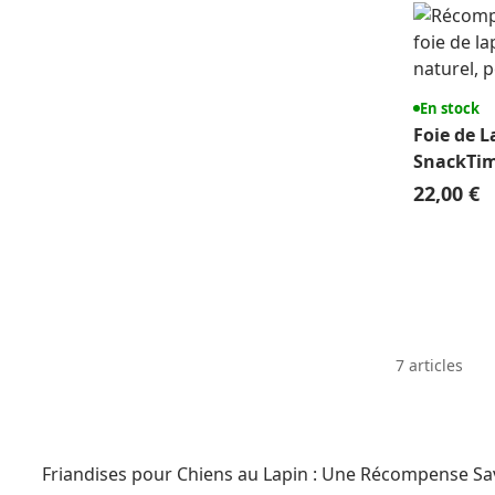
En stock
Foie de L
SnackTim
kg
22,00 €
7
articles
Friandises pour Chiens au Lapin : Une Récompense Sa