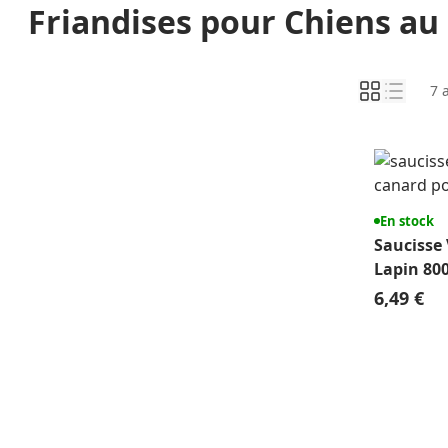
Friandises pour Chiens au 
7
a
En stock
Saucisse
Lapin 800
Alimenta
6,49 €