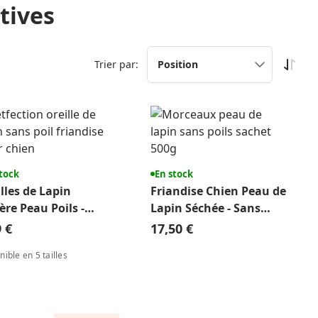
tives
Trier par:
tock
En stock
lles de Lapin
Friandise Chien Peau de
ère Peau Poils -
Lapin Séchée - Sans
andise Chien
Poils & Naturelle
9 €
17,50 €
nible en 5 tailles