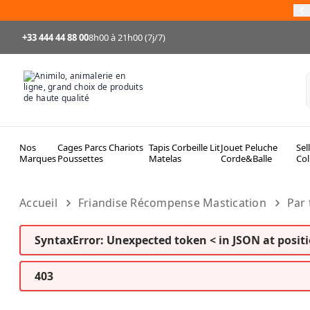
Allez au contenu
+33 444 44 88 00
8h00 à 21h00 (7j/7)
Nos
Cages Parcs Chariots
Tapis Corbeille Lit
Jouet Peluche
Sel
Marques
Poussettes
Matelas
Corde&Balle
Col
Accueil
Friandise Récompense Mastication
Par 
SyntaxError: Unexpected token < in JSON at positi
403