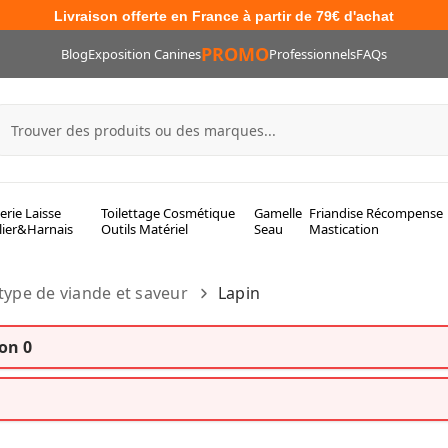
Livraison offerte en France à partir de 79€ d'achat
PROMO
Blog
Exposition Canines
Professionnels
FAQs
lerie Laisse
Toilettage Cosmétique
Gamelle
Friandise Récompense
lier&Harnais
Outils Matériel
Seau
Mastication
type de viande et saveur
Lapin
on 0