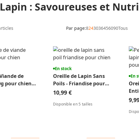
Lapin : Savoureuses et Nutri
rticles
Par page:
8
24
30
36
45
60
90
Tous
En stock
 Viande de
Oreille de Lapin Sans
En s
g pour chien -
Poils - Friandise pour
Orei
tion Complète
Chien
Enti
10,99 €
Fri
9,9
Disponible en 5 tailles
Dispo