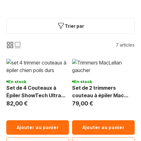
Trier par
7
articles
En stock
En stock
Set de 4 Couteaux à
Set de 2 trimmers
Épiler ShowTech Ultra
couteau à épiler Mac
Pro Gaucher - Toilettage
Lellan pour gaucher
82,00 €
79,00 €
Professionnel
Ajouter au panier
Ajouter au panier