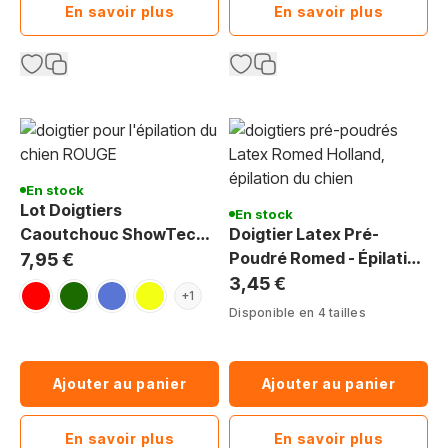
En savoir plus
En savoir plus
En stock
Lot Doigtiers
En stock
Caoutchouc ShowTech
Doigtier Latex Pré-
Épilation Chien : Lot 10, 5
Poudré Romed - Épilation
7,95 €
Tailles, Toilettage Précis
Chien & Toilettage
3,45 €
rouge
vert foncé
bleu
jaune
+1
Disponible en 4 tailles
Ajouter au panier
Ajouter au panier
En savoir plus
En savoir plus