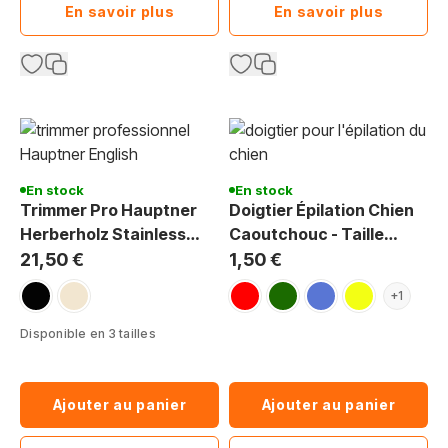
En savoir plus
En savoir plus
En stock
En stock
Trimmer Pro Hauptner
Doigtier Épilation Chien
Herberholz Stainless
Caoutchouc - Taille
pour Épilation Canine
Précise
21,50 €
1,50 €
noir
beige
rouge
vert foncé
bleu
jaune
+1
Disponible en 3 tailles
Ajouter au panier
Ajouter au panier