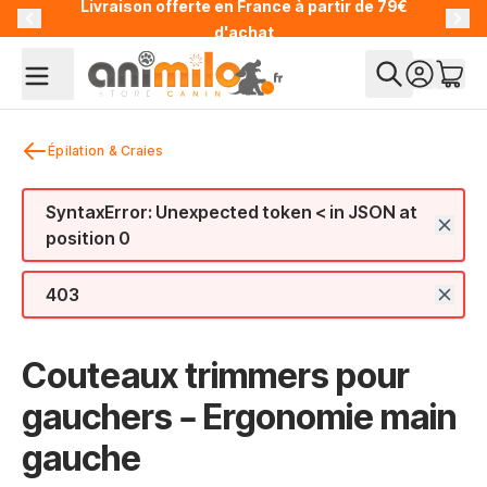
Livraison offerte en France à partir de 79€
Allez au contenu
d'achat
Épilation & Craies
SyntaxError: Unexpected token < in JSON at
position 0
403
Couteaux trimmers pour
gauchers – Ergonomie main
gauche