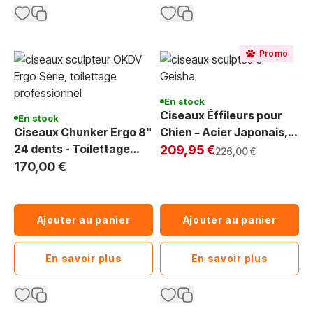
Promo
En stock
Ciseaux Éffileurs pour
En stock
Ciseaux Chunker Ergo 8"
Chien – Acier Japonais,
24 dents - Toilettage
Exclu Web
25 à 57 Dents
209,95 €
Prix normal
226,00 €
Canin
170,00 €
Ajouter au panier
Ajouter au panier
En savoir plus
En savoir plus