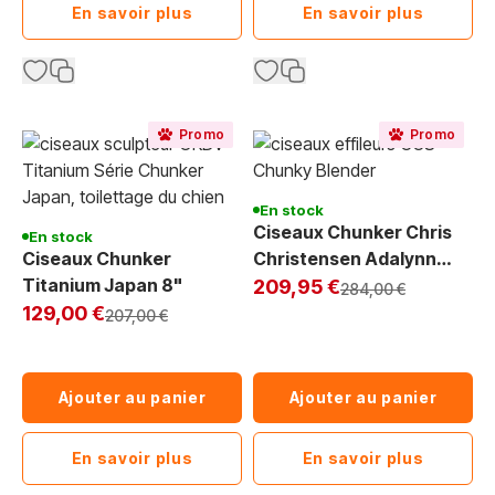
En savoir plus
En savoir plus
Promo
Promo
En stock
Ciseaux Chunker Chris
En stock
Ciseaux Chunker
Christensen Adalynn
Titanium Japan 8"
Exclu Web
Rose
209,95 €
Prix normal
284,00 €
Exclu Web
129,00 €
Prix normal
207,00 €
Ajouter au panier
Ajouter au panier
En savoir plus
En savoir plus