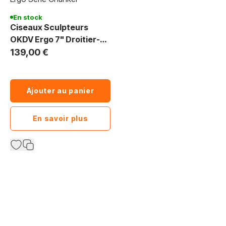
En stock
Ciseaux Sculpteurs
OKDV Ergo 7" Droitier-
Toilettage
139,00 €
Ajouter au panier
En savoir plus