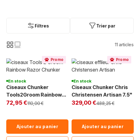
Filtres
Trier par
11
articles
Promo
Promo
En stock
En stock
Ciseaux Chunker
Ciseaux Chunker Chris
Tools2Groom Rainbow
Christensen Artisan 7.5"
Exclu Web
Razor 17,5 cm - Pour
Exclu Web
72,95 €
329,00 €
Prix normal
Prix normal
110,00 €
488,25 €
Toiletteur Exigeant
Ajouter au panier
Ajouter au panier