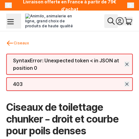
Livraison offerte en France à partir de 79€
Allez au contenu
d'achat
Ciseaux
SyntaxError: Unexpected token < in JSON at
position 0
403
Ciseaux de toilettage
chunker – droit et courbe
pour poils denses