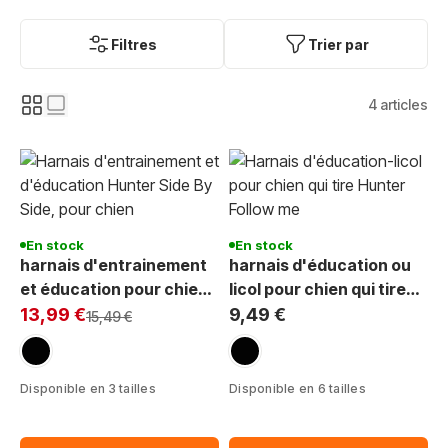
Filtres
Trier par
4
articles
En stock
En stock
harnais d'entrainement
harnais d'éducation ou
et éducation pour chien
licol pour chien qui tire
Exclu Web:
qui tire Hunter Side by
en laisse Hunter Follow
13,99 €
9,49 €
Prix normal
15,49 €
Side nylon noir
Me
noir
noir
Disponible en 3 tailles
Disponible en 6 tailles