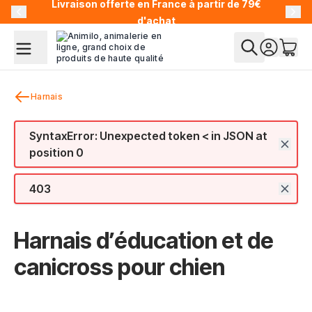
Livraison offerte en France à partir de 79€
Allez au contenu
d'achat
Harnais
SyntaxError: Unexpected token < in JSON at
position 0
403
Harnais d’éducation et de
canicross pour chien