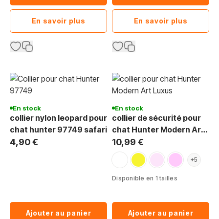
En savoir plus
En savoir plus
En stock
En stock
collier nylon leopard pour
collier de sécurité pour
chat hunter 97749 safari
chat Hunter Modern Art
Luxus
4,90 €
10,99 €
blanc
doré
rose clair
rose
+5
Disponible en 1 tailles
Ajouter au panier
Ajouter au panier