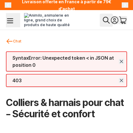
Livraison offerte en France à partir de 79€
Allez au contenu
d'achat
Chat
SyntaxError: Unexpected token < in JSON at
position 0
403
Colliers & harnais pour chat
– Sécurité et confort