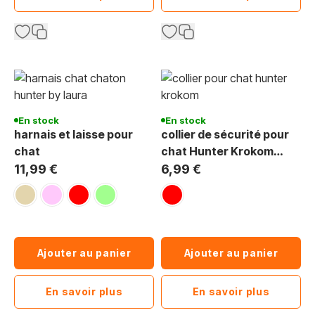
En stock
En stock
harnais et laisse pour
collier de sécurité pour
chat
chat Hunter Krokom
fluorescent
11,99 €
6,99 €
crème
rose
rouge
vert clair
rouge
Ajouter au panier
Ajouter au panier
En savoir plus
En savoir plus