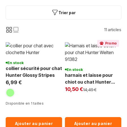
Trier par
11
articles
Promo
En stock
collier sécurité pour chat
En stock
Hunter Glossy Stripes
harnais et laisse pour
chiot ou chat Hunter
6,99 €
Exclu Web
91382 Welpen coton
10,50 €
Prix normal
14,49 €
vert clair
Disponible en 1 tailles
Ajouter au panier
Ajouter au panier