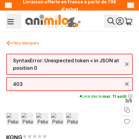
Livraison offerte en France à partir de 79€
Allez au contenu
d'achat
Nos Marques
SyntaxError: Unexpected token < in JSON at
position 0
403
Livré dès le
mar. 11 août
3/5
View larger image
View larger image
View larger image
View larger image
View larger image
KONG