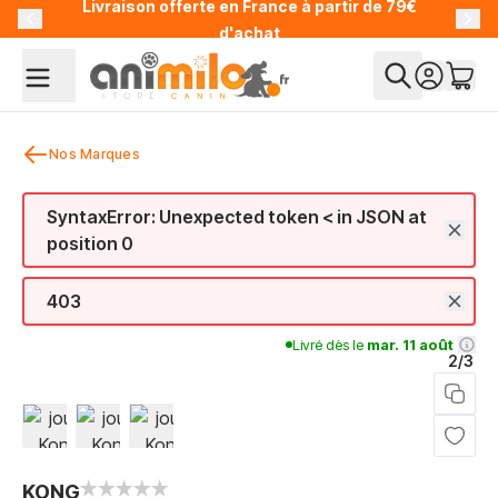
Livraison offerte en France à partir de 79€
Allez au contenu
d'achat
Nos Marques
SyntaxError: Unexpected token < in JSON at
position 0
403
Livré dès le
mar. 11 août
2/3
View larger image
View larger image
View larger image
KONG