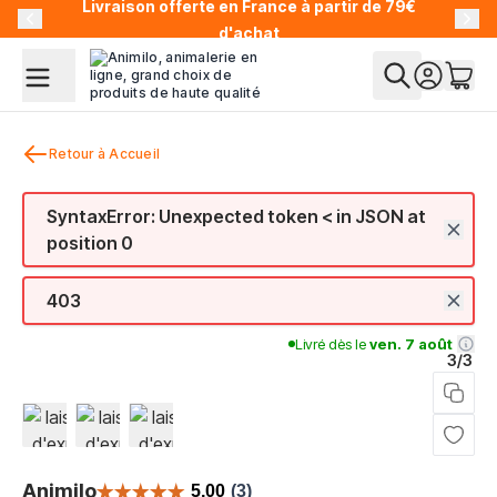
Livraison offerte en France à partir de 79€
Allez au contenu
d'achat
Retour à Accueil
SyntaxError: Unexpected token < in JSON at
position 0
403
Livré dès le
ven. 7 août
3/3
View larger image
View larger image
View larger image
Animilo