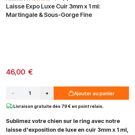
Laisse Expo Luxe Cuir 3mm x 1 ml:
Martingale & Sous-Gorge Fine
Options du produit :
À partir de:
46,00 €
Qté*
-
+
Ajouter au panier
Livraison gratuite dès
79 € en point relais.
Sublimez votre chien sur le ring avec notre
laisse d'exposition de luxe en cuir 3mm x 1 ml,