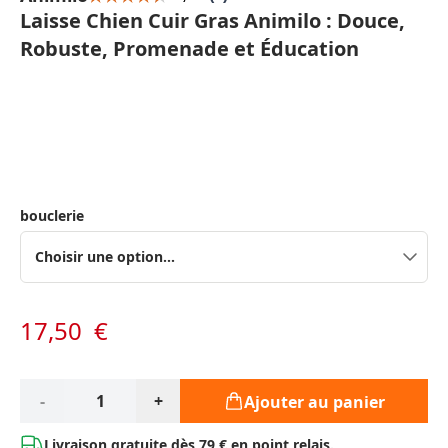
Laisse Chien Cuir Gras Animilo : Douce,
Robuste, Promenade et Éducation
Options du produit :
bouclerie
17,50 €
À partir de:
Qté*
-
+
Ajouter au panier
Livraison gratuite dès
79 € en point relais.