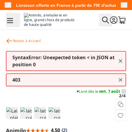
Allez au contenu
Livraison offerte en France à partir de 79€ d'achat
Retour à Accueil
SyntaxError: Unexpected token < in JSON at
position 0
403
Livré dès le
ven. 7 août
2/4
View larger image
View larger image
View larger image
View larger image
Animilo