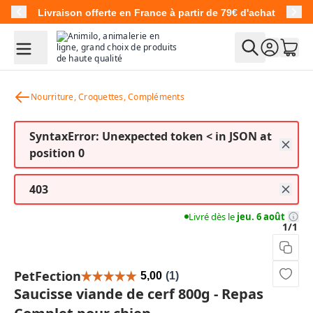
Allez au contenu
Livraison offerte en France à partir de 79€ d'achat
Nourriture, Croquettes, Compléments
SyntaxError: Unexpected token < in JSON at
position 0
403
Livré dès le
jeu. 6 août
1/1
PetFection
Saucisse viande de cerf 800g - Repas