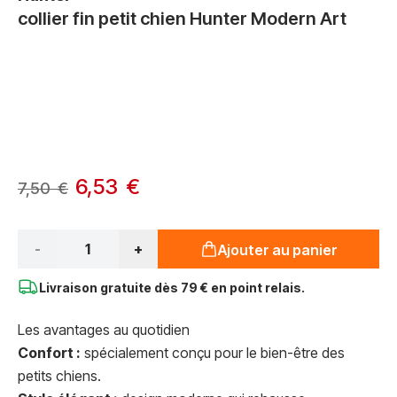
collier fin petit chien Hunter Modern Art
Options du produit :
À partir de:
6,53 €
7,50 €
Qté*
-
+
Ajouter au panier
Livraison gratuite dès
79 € en point relais.
Les avantages au quotidien
Confort :
spécialement conçu pour le bien-être des
petits chiens.