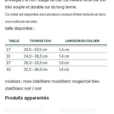
très souple et durable sur du long terme
.
Ce collier est disponible dans plusieurs couleurs finition brillante et dans
une multitude de taille.
taille disponible :
TAILLE
TOUR DE COU
LARGEUR DU COLLIER
27
20,0 – 23,5 cm
1,4 cm
32
24,0 – 28,5 cm
1,4 cm
37
28,0 – 33,5 cm
1,6 cm
42
32,0 – 38,0 cm
1,6 cm
couleurs : rose clair/blanc rose/blanc rouge/noir
bleu
clair/blanc
noir / noir
Produits apparentés