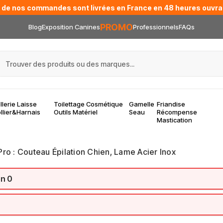
 de nos commandes sont livrées en France en 48 heures ouvra
PROMO
Blog
Exposition Canines
Professionnels
FAQs
llerie Laisse
Toilettage Cosmétique
Gamelle
Friandise
llier&Harnais
Outils Matériel
Seau
Récompense
Mastication
o : Couteau Épilation Chien, Lame Acier Inox
on 0