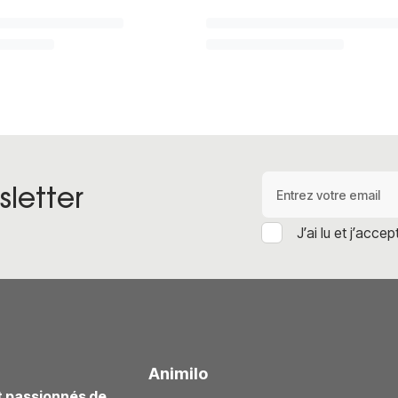
Adresse e-mail
letter
J’ai lu et j’accep
Animilo
t passionnés de