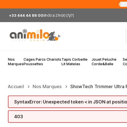
Allez au contenu
95%
+33 444 44 88 00
8h00 à 21h00 (7j/7)
Nos
Cages Parcs Chariots
Tapis Corbeille
Jouet Peluche
Se
Marques
Poussettes
Lit Matelas
Corde&Balle
Co
Accueil
Nos Marques
ShowTech Trimmer Ultra Pr
SyntaxError: Unexpected token < in JSON at positi
403