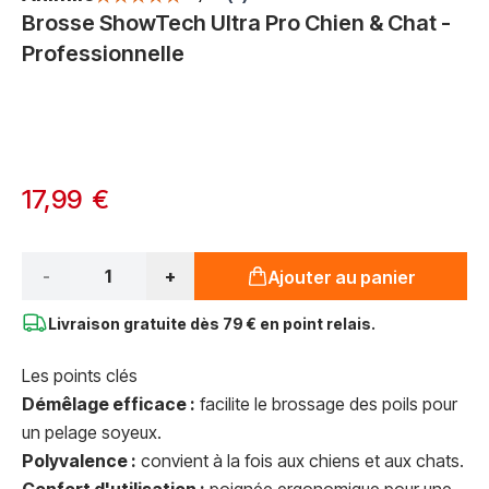
Brosse ShowTech Ultra Pro Chien & Chat -
Professionnelle
Options du produit :
À partir de:
17,99 €
Qté*
-
+
Ajouter au panier
Livraison gratuite dès
79 € en point relais.
Les points clés
Démêlage efficace :
facilite le brossage des poils pour
un pelage soyeux.
Polyvalence :
convient à la fois aux chiens et aux chats.