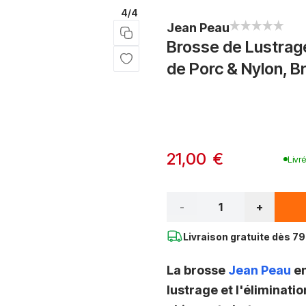
4/4
Jean Peau
Brosse de Lustrage
de Porc & Nylon, Br
Options du produit :
À partir de:
21,00 €
Livr
Qté*
-
+
Livraison gratuite dès
79 
La brosse
Jean Peau
en
lustrage et l'éliminati