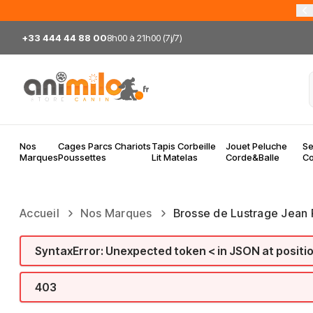
Allez au contenu
+33 444 44 88 00
8h00 à 21h00 (7j/7)
Nos
Cages Parcs Chariots
Tapis Corbeille
Jouet Peluche
Se
Marques
Poussettes
Lit Matelas
Corde&Balle
Co
Accueil
Nos Marques
Brosse de Lustrage Jean P
SyntaxError: Unexpected token < in JSON at positi
403