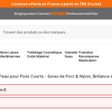
Livraison offerte en France à partir de 79€ d'achat
PROMO
Blog
Exposition Canines
Professionnels
FAQs
llerie Laisse
Toilettage Cosmétique
Gamelle
Friandise
llier&Harnais
Outils Matériel
Seau
Récompense
Mastication
eau pour Poils Courts - Soies de Porc & Nylon, Brillance e
on 0