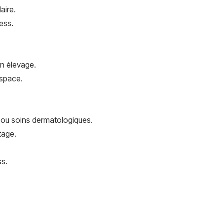
aire.
ess.
en élevage.
espace.
ou soins dermatologiques.
tage.
ss.