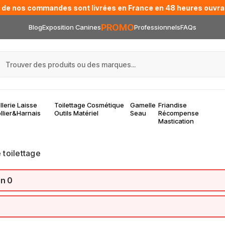
 de nos commandes sont livrées en France en 48 heures ouvra
PROMO
Blog
Exposition Canines
Professionnels
FAQs
llerie Laisse
Toilettage Cosmétique
Gamelle
Friandise
llier&Harnais
Outils Matériel
Seau
Récompense
Mastication
 toilettage
on 0