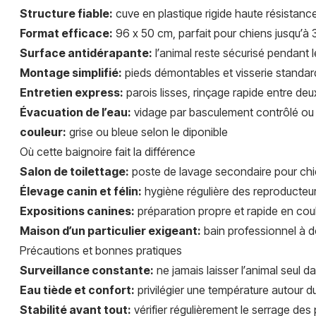
Structure fiable:
cuve en plastique rigide haute résistanc
Format efficace:
96 x 50 cm, parfait pour chiens jusqu’à 30
Surface antidérapante:
l’animal reste sécurisé pendant 
Montage simplifié:
pieds démontables et visserie standard; 
Entretien express:
parois lisses, rinçage rapide entre de
Évacuation de l’eau:
vidage par basculement contrôlé ou 
couleur:
grise ou bleue selon le diponible
Où cette baignoire fait la différence
Salon de toilettage:
poste de lavage secondaire pour chi
Élevage canin et félin:
hygiène régulière des reproducteurs
Expositions canines:
préparation propre et rapide en coul
Maison d’un particulier exigeant:
bain professionnel à do
Précautions et bonnes pratiques
Surveillance constante:
ne jamais laisser l’animal seul d
Eau tiède et confort:
privilégier une température autour d
Stabilité avant tout:
vérifier régulièrement le serrage des 