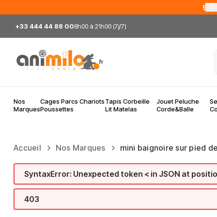
Allez au contenu
95%
+33 444 44 88 00
8h00 à 21h00 (7j/7)
Nos
Cages Parcs Chariots
Tapis Corbeille
Jouet Peluche
Se
Marques
Poussettes
Lit Matelas
Corde&Balle
Co
Accueil
Nos Marques
mini baignoire sur pied de
SyntaxError: Unexpected token < in JSON at positi
403