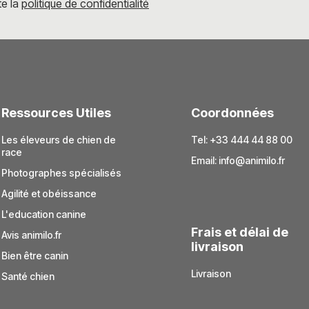
te la
politique de confidentialité
Ressources Utiles
Coordonnées
Les éleveurs de chien de
Tel: +33 444 44 88 00
race
Email:
info@animilo.fr
Photographes spécialisés
Agilité et obéissance
L'education canine
Frais et délai de
Avis animilo.fr
livraison
Bien être canin
Livraison
Santé chien