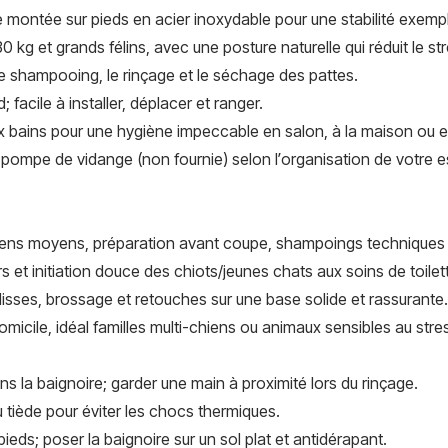
e montée sur pieds en acier inoxydable pour une stabilité exempl
 kg et grands félins, avec une posture naturelle qui réduit le str
le shampooing, le rinçage et le séchage des pattes.
facile à installer, déplacer et ranger.
ux bains pour une hygiène impeccable en salon, à la maison ou 
pompe de vidange (non fournie) selon l’organisation de votre 
ens moyens, préparation avant coupe, shampoings techniques 
 et initiation douce des chiots/jeunes chats aux soins de toilet
isses, brossage et retouches sur une base solide et rassurante.
micile, idéal familles multi-chiens ou animaux sensibles au stre
ans la baignoire; garder une main à proximité lors du rinçage.
u tiède pour éviter les chocs thermiques.
pieds; poser la baignoire sur un sol plat et antidérapant.