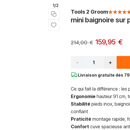
1/2
Tools 2 Groom
mini baignoire sur 
159,95 €
214,00 €
Qté*
-
+
Livraison gratuite dès
79 
Ce qui fait la différence : les
Ergonomie
hauteur 91 cm, t
Stabilité
pieds inox, baignoir
confiant
Praticité
montage rapide, f
Confort
cuve spacieuse anti