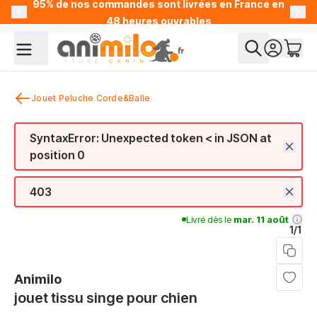
95% de nos commandes sont livrées en France en
Allez au contenu
48 heures ouvrables
Jouet Peluche Corde&Balle
SyntaxError: Unexpected token < in JSON at
position 0
403
Livré dès le
mar. 11 août
1/1
Animilo
jouet tissu singe pour chien