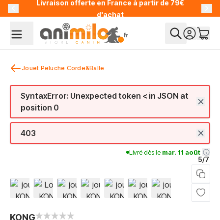
Livraison offerte en France à partir de 79€
Allez au contenu
d'achat
Jouet Peluche Corde&Balle
SyntaxError: Unexpected token < in JSON at
position 0
403
Livré dès le
mar. 11 août
5/7
View larger image
View larger image
View larger image
View larger image
View larger image
View larger image
View larger im
KONG