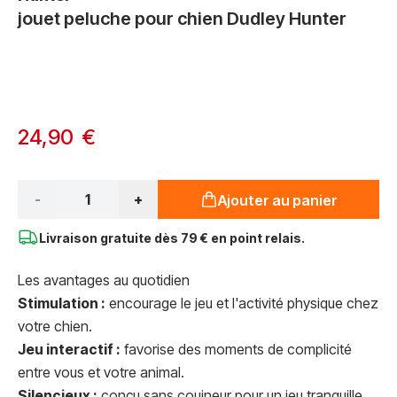
jouet peluche pour chien Dudley Hunter
Options du produit :
À partir de:
24,90 €
Qté*
-
+
Ajouter au panier
Livraison gratuite dès
79 € en point relais.
Les avantages au quotidien
Stimulation :
encourage le jeu et l'activité physique chez
votre chien.
Jeu interactif :
favorise des moments de complicité
entre vous et votre animal.
Silencieux :
conçu sans couineur pour un jeu tranquille.