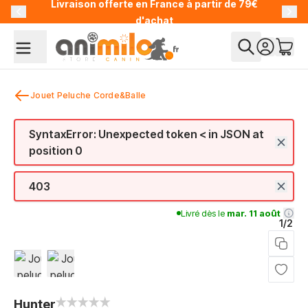
Livraison offerte en France à partir de 79€
Allez au contenu
d'achat
Jouet Peluche Corde&Balle
SyntaxError: Unexpected token < in JSON at
position 0
403
Livré dès le
mar. 11 août
1/2
View larger image
View larger image
Hunter