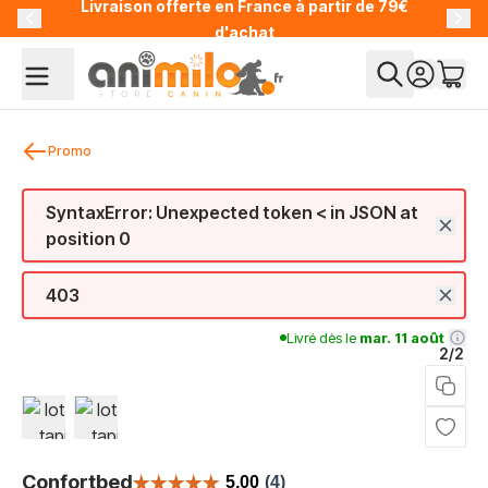
Livraison offerte en France à partir de 79€
Allez au contenu
d'achat
Promo
SyntaxError: Unexpected token < in JSON at
position 0
403
Livré dès le
mar. 11 août
2/2
View larger image
View larger image
Confortbed