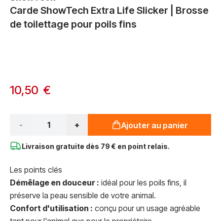
Carde ShowTech Extra Life Slicker | Brosse
de toilettage pour poils fins
Options du produit :
À partir de:
10,50 €
Qté*
-
+
Ajouter au panier
Livraison gratuite dès
79 € en point relais.
Les points clés
Démêlage en douceur :
idéal pour les poils fins, il
préserve la peau sensible de votre animal.
Confort d'utilisation :
conçu pour un usage agréable