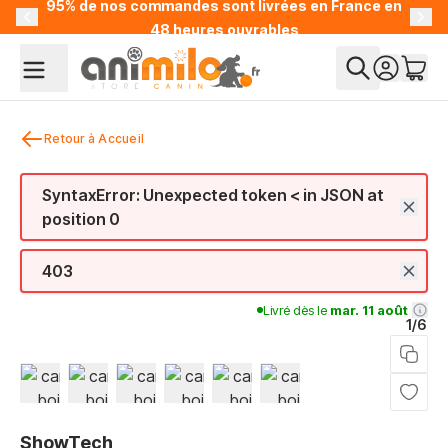
95% de nos commandes sont livrées en France en
Allez au contenu
48 heures ouvrables
Retour à Accueil
SyntaxError: Unexpected token < in JSON at
position 0
403
Livré dès le
mar. 11 août
1/6
View larger image
View larger image
View larger image
View larger image
View larger image
View larger image
ShowTech