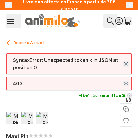
Livraison offerte en France à partir de 79€
Allez au contenu
d'achat
Retour à Accueil
SyntaxError: Unexpected token < in JSON at
position 0
403
Livré dès le
mar. 11 août
1/3
View larger image
View larger image
View larger image
Maxi Pin