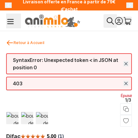
Livraison offerte en France à partir de 79€
Allez au contenu
d'achat
Retour à Accueil
SyntaxError: Unexpected token < in JSON at
position 0
403
Épuisé
1/3
View larger image
View larger image
View larger image
Difac