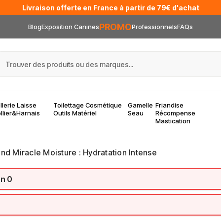
Livraison offerte en France à partir de 79€ d'achat
PROMO
Blog
Exposition Canines
Professionnels
FAQs
llerie Laisse
Toilettage Cosmétique
Gamelle
Friandise
llier&Harnais
Outils Matériel
Seau
Récompense
Mastication
d Miracle Moisture : Hydratation Intense
on 0