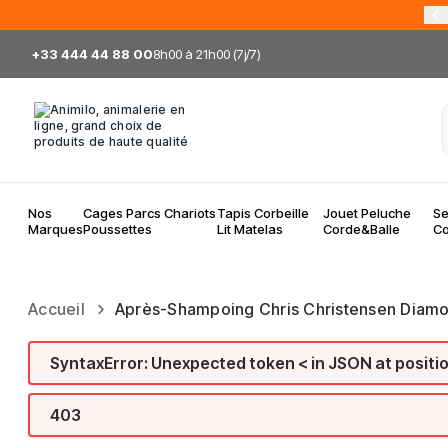
Allez au contenu
+33 444 44 88 00
8h00 à 21h00 (7j/7)
Nos
Cages Parcs Chariots
Tapis Corbeille
Jouet Peluche
Se
Marques
Poussettes
Lit Matelas
Corde&Balle
Co
Accueil
Après-Shampoing Chris Christensen Diamon
SyntaxError: Unexpected token < in JSON at positi
403