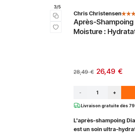
3/5
Chris Christensen
Après-Shampoing C
Moisture : Hydrata
Options du produit :
À partir de:
26,49 €
28,49 €
Qté*
-
+
Livraison gratuite dès
79 
L'après-shampoing Di
est un soin ultra-hydra