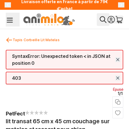
Livraison offerte en France à partir de 79€
Allez au contenu
d'achat
Tapis Corbeille Lit Matelas
SyntaxError: Unexpected token < in JSON at
position 0
403
Épuisé
1/1
PetFect
lit transat 65 cm x 45 cm couchage sur