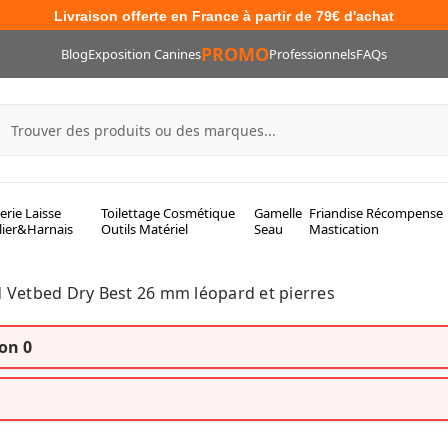
Livraison offerte en France à partir de 79€ d'achat
PROMO
Blog
Exposition Canines
Professionnels
FAQs
lerie Laisse
Toilettage Cosmétique
Gamelle
Friandise Récompense
lier&Harnais
Outils Matériel
Seau
Mastication
 Vetbed Dry Best 26 mm léopard et pierres
on 0