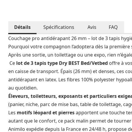
Détails
Spécifications
Avis
FAQ
Couchage pro antidérapant 26 mm – lot de 3 tapis hygié
Pourquoi votre compagnon l’adoptera dès la première 
Après une sortie, un toilettage ou une expo, rien n’éga
Ce
lot de 3 tapis type Dry BEST Bed/Vetbed
offre à vo
en caisse de transport. Épais (26 mm) et denses, ces co
antidérapant en latex. Les fibres 100% polyester hypoall
au quotidien.
Éleveurs, toiletteurs, exposants et particuliers exig
(panier, niche, parc de mise bas, table de toilettage, cag
Les
motifs léopard et pierres
apportent une touche tend
autant que le confort, ce pack malin permet de tourner 
Animilo expédie depuis la France en 24/48 h, propose des