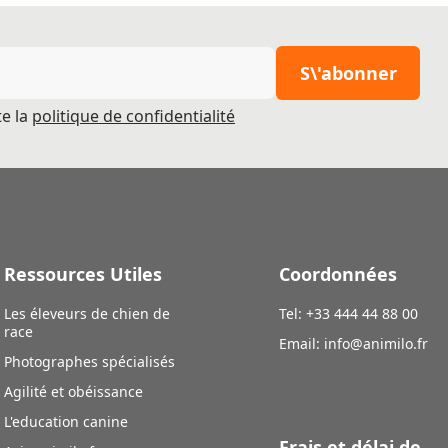
S\'abonner
pte la
politique de confidentialité
Ressources Utiles
Coordonnées
Les éleveurs de chien de
Tel: +33 444 44 88 00
race
Email:
info@animilo.fr
Photographes spécialisés
Agilité et obéissance
L'education canine
Frais et délai de