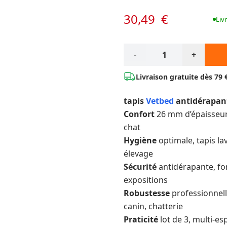
30,49 €
Liv
Qté*
-
+
Livraison gratuite dès
79 
tapis
Vetbed
antidérapan
Confort
26 mm d’épaisseur
chat
Hygiène
optimale, tapis l
élevage
Sécurité
antidérapante, fon
expositions
Robustesse
professionnelle
canin, chatterie
Praticité
lot de 3, multi-es