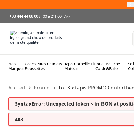
Allez au contenu
+33 444 44 88 00
8h00 à 21h00 (7j/7)
Nos
Cages Parcs Chariots
Tapis Corbeille Lit
Jouet Peluche
Sel
Marques
Poussettes
Matelas
Corde&Balle
Col
Accueil
Promo
Lot 3 x tapis PROMO Confortbed
SyntaxError: Unexpected token < in JSON at positi
403