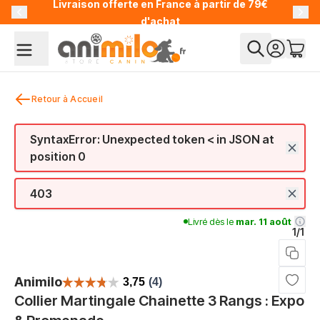
Livraison offerte en France à partir de 79€
Allez au contenu
d'achat
Retour à Accueil
SyntaxError: Unexpected token < in JSON at
position 0
403
Livré dès le
mar. 11 août
1/1
Animilo
Collier Martingale Chainette 3 Rangs : Expo