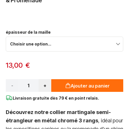
& Promenade
Options du produit :
épaisseur de la maille
À partir de:
13,00 €
Qté*
-
+
Ajouter au panier
Livraison gratuite dès
79 € en point relais.
Découvrez notre collier martingale semi-
étrangleur en métal chromé 3 rangs
, idéal pour
les expositions canines ou la promenade d'un chien