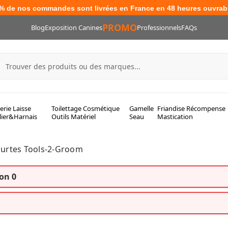
% de nos commandes sont livrées en France en 48 heures ouvrab
PROMO
Blog
Exposition Canines
Professionnels
FAQs
lerie Laisse
Toilettage Cosmétique
Gamelle
Friandise Récompense
lier&Harnais
Outils Matériel
Seau
Mastication
ourtes Tools-2-Groom
on 0