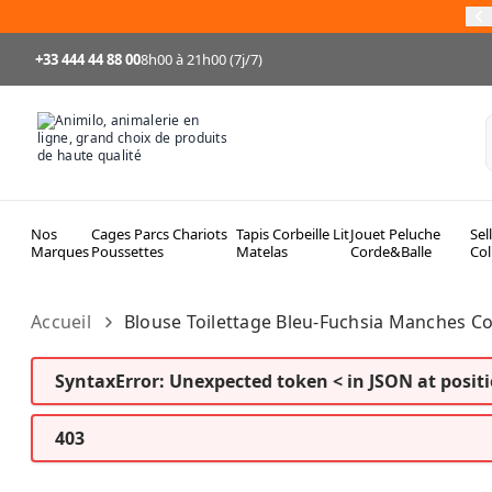
Allez au contenu
95
+33 444 44 88 00
8h00 à 21h00 (7j/7)
Nos
Cages Parcs Chariots
Tapis Corbeille Lit
Jouet Peluche
Sel
Marques
Poussettes
Matelas
Corde&Balle
Col
Accueil
Blouse Toilettage Bleu-Fuchsia Manches C
SyntaxError: Unexpected token < in JSON at positi
403