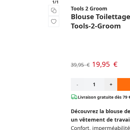
1/1
Tools 2 Groom
Blouse Toilettag
Tools-2-Groom
Options du produit :
19,95 €
À partir de:
39,95 €
Qté*
-
+
Livraison gratuite dès
79 
Découvrez la blouse de
un vêtement de travail
Confort, imperméabilité 