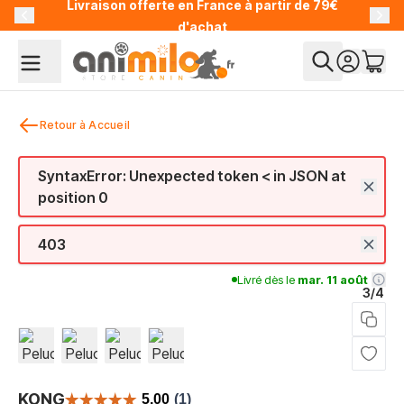
Livraison offerte en France à partir de 79€
Allez au contenu
d'achat
Retour à Accueil
SyntaxError: Unexpected token < in JSON at
position 0
403
Livré dès le
mar. 11 août
3/4
View larger image
View larger image
View larger image
View larger image
KONG