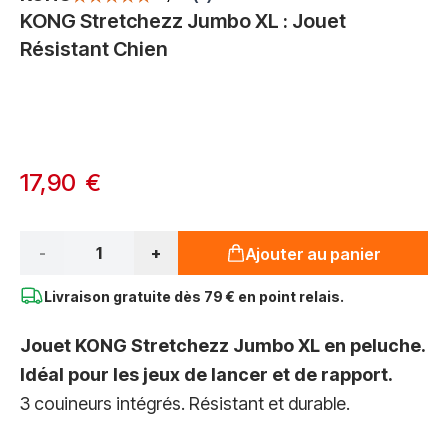
KONG Stretchezz Jumbo XL : Jouet
Résistant Chien
Options du produit :
À partir de:
17,90 €
Qté*
-
+
Ajouter au panier
Livraison gratuite dès
79 € en point relais.
Jouet KONG Stretchezz Jumbo XL en peluche.
Idéal pour les jeux de lancer et de rapport.
3 couineurs intégrés. Résistant et durable.