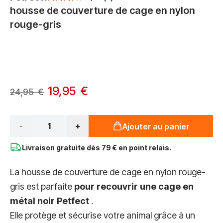
housse de couverture de cage en nylon
rouge-gris
Options du produit :
À partir de:
19,95 €
24,95 €
Qté*
-
+
Ajouter au panier
Livraison gratuite dès
79 € en point relais.
La housse de couverture de cage en nylon rouge-
gris est parfaite
pour recouvrir une cage en
métal noir Petfect
.
Elle protège et sécurise votre animal grâce à un