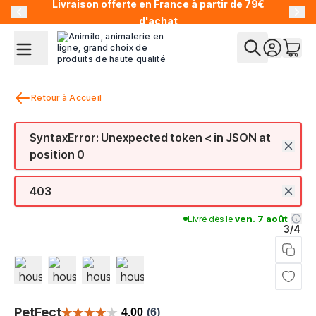
Livraison offerte en France à partir de 79€
Allez au contenu
d'achat
Retour à Accueil
SyntaxError: Unexpected token < in JSON at
position 0
403
Livré dès le
ven. 7 août
3/4
View larger image
View larger image
View larger image
View larger image
PetFect