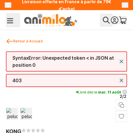
Livraison offerte en France à partir de 79€
Allez au contenu
d'achat
Retour à Accueil
SyntaxError: Unexpected token < in JSON at
position 0
403
Livré dès le
mar. 11 août
2/2
View larger image
View larger image
KONG