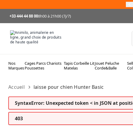
Allez au contenu
+33 444 44 88 00
8h00 à 21h00 (7j/7)
Nos
Cages Parcs Chariots
Tapis Corbeille Lit
Jouet Peluche
Sel
Marques
Poussettes
Matelas
Corde&Balle
Col
Accueil
laisse pour chien Hunter Basic
SyntaxError: Unexpected token < in JSON at positi
403