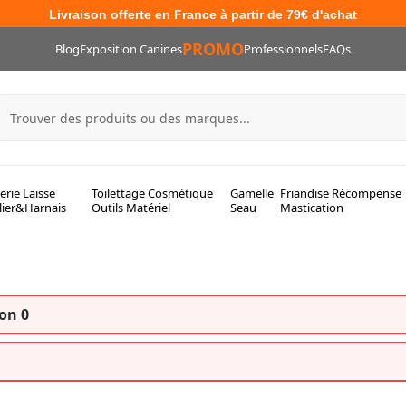
Livraison offerte en France à partir de 79€ d'achat
PROMO
Blog
Exposition Canines
Professionnels
FAQs
lerie Laisse
Toilettage Cosmétique
Gamelle
Friandise Récompense
lier&Harnais
Outils Matériel
Seau
Mastication
on 0