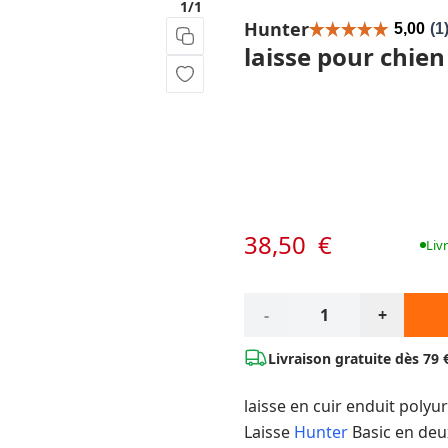
1/1
Hunter
laisse pour chien
Options du produit :
38,50 €
À partir de:
Liv
Qté*
-
+
Livraison gratuite dès
79 
laisse en
cuir enduit polyu
Laisse
Hunter
Basic en deux