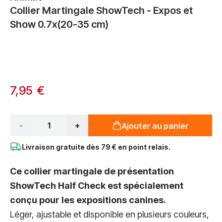
Collier Martingale ShowTech - Expos et
Show 0.7x(20-35 cm)
Options du produit :
À partir de:
7,95 €
Qté*
-
+
Ajouter au panier
Livraison gratuite dès
79 € en point relais.
Ce collier martingale de présentation
ShowTech Half Check est spécialement
conçu pour les expositions canines.
Léger, ajustable et disponible en plusieurs couleurs,