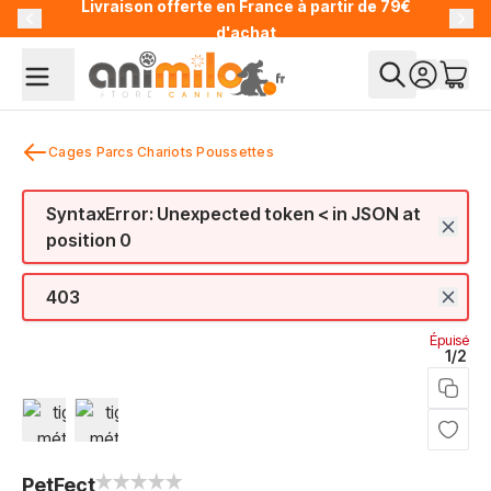
Livraison offerte en France à partir de 79€
Allez au contenu
d'achat
Cages Parcs Chariots Poussettes
SyntaxError: Unexpected token < in JSON at
position 0
403
Épuisé
1/2
View larger image
View larger image
PetFect