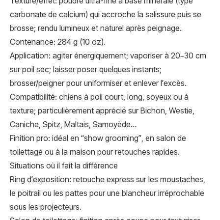
Texture/effet: poudre ultra-fine à base minérale (type
carbonate de calcium) qui accroche la salissure puis se
brosse; rendu lumineux et naturel après peignage.
Contenance: 284 g (10 oz).
Application: agiter énergiquement; vaporiser à 20–30 cm
sur poil sec; laisser poser quelques instants;
brosser/peigner pour uniformiser et enlever l’excès.
Compatibilité: chiens à poil court, long, soyeux ou à
texture; particulièrement apprécié sur Bichon, Westie,
Caniche, Spitz, Maltais, Samoyède…
Finition pro: idéal en “show grooming”, en salon de
toilettage ou à la maison pour retouches rapides.
Situations où il fait la différence
Ring d’exposition: retouche express sur les moustaches,
le poitrail ou les pattes pour une blancheur irréprochable
sous les projecteurs.