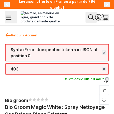
Livraison offerte en France à partir de 79€
Allez au contenu
d'achat
Retour à Accueil
SyntaxError: Unexpected token < in JSON at
position 0
403
Livré dès le
lun. 10 août
1/1
Bio groom
Bio Groom Magic White : Spray Nettoyage